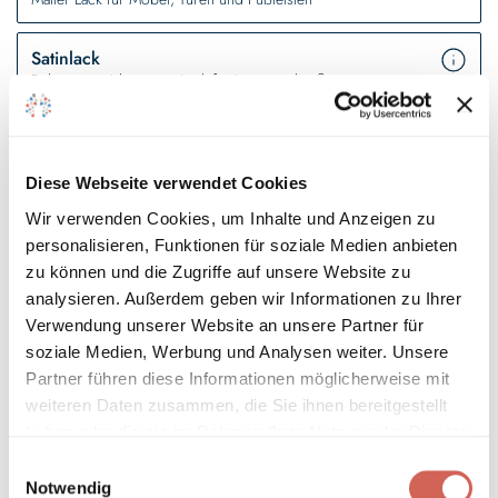
Satinlack
Robuster, seidenmatter Lack für innen und außen
Wetterschutzfarbe
Schützender Lack für Holz im Außenbereich
Diese Webseite verwendet Cookies
Wir verwenden Cookies, um Inhalte und Anzeigen zu
Gebinde bestellen
personalisieren, Funktionen für soziale Medien anbieten
zu können und die Zugriffe auf unsere Website zu
Zum Farbmengenrechner
analysieren. Außerdem geben wir Informationen zu Ihrer
Verwendung unserer Website an unsere Partner für
125 ml
375 ml
1 L
2,5 L
5 L
soziale Medien, Werbung und Analysen weiter. Unsere
Partner führen diese Informationen möglicherweise mit
weiteren Daten zusammen, die Sie ihnen bereitgestellt
haben oder die sie im Rahmen Ihrer Nutzung der Dienste
10 L
gesammelt haben.
Einwilligungsauswahl
Notwendig