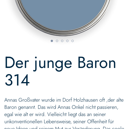
Skip
to
Der junge Baron
the
beginning
of
314
the
images
gallery
Annas Großvater wurde im Dorf Holzhausen oft ‚der alte
Baron genannt. Das wird Annas Onkel nicht passieren,
egal wie alt er wird. Vielleicht liegt das an seiner
unkonventionellen Lebensweise, seiner Offenheit für
neue Ideen und seinem Mut zur Veränderung. Das coole