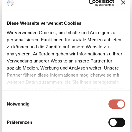
Sarastro 105
Diese Webseite verwendet Cookies
Wir verwenden Cookies, um Inhalte und Anzeigen zu
Auf den Wunschzettel
personalisieren, Funktionen für soziale Medien anbieten
zum
zu können und die Zugriffe auf unsere Website zu
analysieren. Außerdem geben wir Informationen zu Ihrer
Detail
Verwendung unserer Website an unsere Partner für
soziale Medien, Werbung und Analysen weiter. Unsere
Partner führen diese Informationen möglicherweise mit
weiteren Daten zusammen, die Sie ihnen bereitgestellt
haben oder die sie im Rahmen Ihrer Nutzung der Dienste
gesammelt haben.
Einwilligungsauswahl
Notwendig
Sanssouci 078
Präferenzen