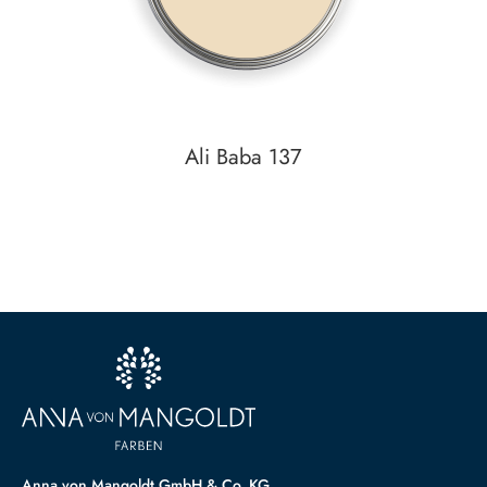
Ali Baba 137
Auf den Wunschzettel
zum
Detail
Anna von Mangoldt GmbH & Co. KG