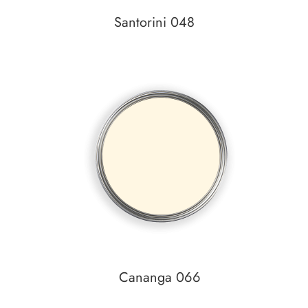
Santorini 048
Auf den Wunschzettel
zum
Detail
Cananga 066