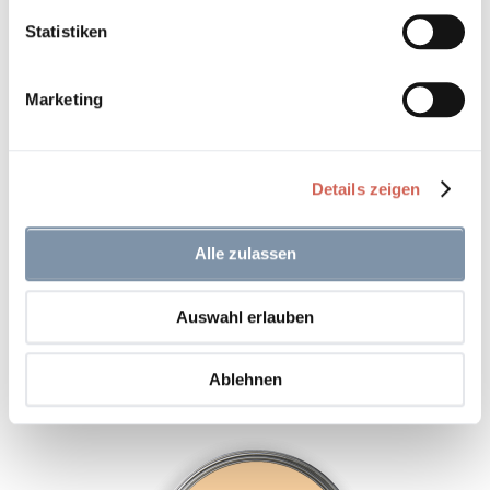
Statistiken
Auf den Wunschzettel
zum
Marketing
Detail
Details zeigen
Alle zulassen
Auswahl erlauben
Rococo 153
Ablehnen
Auf den Wunschzettel