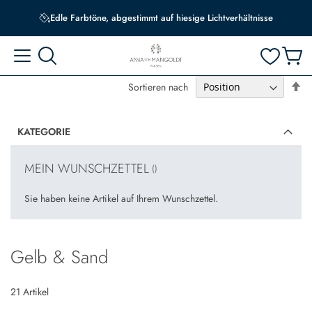
Edle Farbtöne, abgestimmt auf hiesige Lichtverhältnisse
Erhältlich in bis zu sechs hochwertigen Farbqualitäten
In
Sortieren nach
ab
Re
KATEGORIE
MEIN WUNSCHZETTEL
Sie haben keine Artikel auf Ihrem Wunschzettel.
Gelb & Sand
21
Artikel