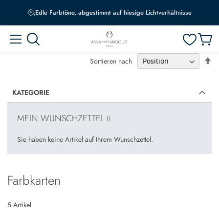
Edle Farbtöne, abgestimmt auf hiesige Lichtverhältnisse
In
Sortieren nach
ab
Re
KATEGORIE
MEIN WUNSCHZETTEL
Sie haben keine Artikel auf Ihrem Wunschzettel.
Farbkarten
5
Artikel