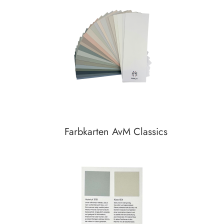
zum
Detail
Farbkarten AvM Classics
Auf den Wunschzettel
zum
Detail