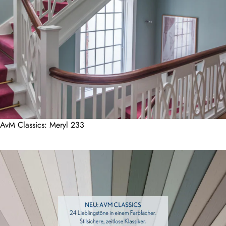
AvM Classics: Meryl 233