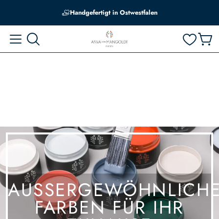
Edle Farbtöne, abgestimmt auf hiesige Lichtverhältnisse
Handgefertigt in Ostwestfalen
AUSSERGEWÖHNLICHE 
ARBEN FÜR IHR Z