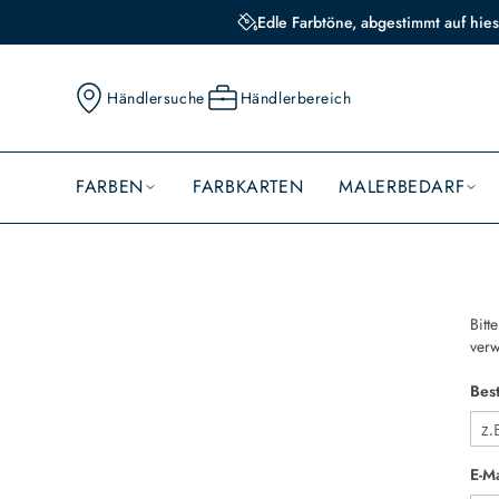
Edle Farbtöne, abgestimmt auf hies
Händlersuche
Händlerbereich
FARBEN
FARBKARTEN
MALERBEDARF
Bitt
verw
Bes
E-M