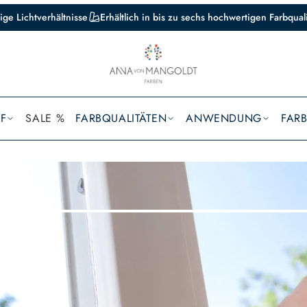
ige Lichtverhältnisse
Erhältlich in bis zu sechs hochwertigen Farbqual
F
SALE %
FARBQUALITÄTEN
ANWENDUNG
FAR