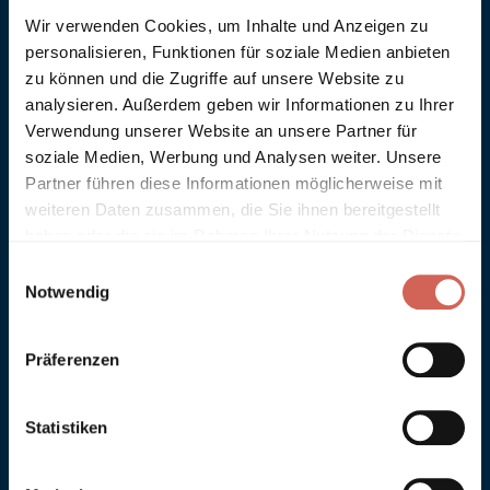
Versand & Rückgabe
Wir verwenden Cookies, um Inhalte und Anzeigen zu
Farbmuster bestellen
Kontakt
personalisieren, Funktionen für soziale Medien anbieten
FAQ
zu können und die Zugriffe auf unsere Website zu
Technische Datenblätter
analysieren. Außerdem geben wir Informationen zu Ihrer
Farbberatung
Verwendung unserer Website an unsere Partner für
Händler
soziale Medien, Werbung und Analysen weiter. Unsere
Partner führen diese Informationen möglicherweise mit
Händler finden
weiteren Daten zusammen, die Sie ihnen bereitgestellt
Händlerportal
haben oder die sie im Rahmen Ihrer Nutzung der Dienste
Sie wollen Händler werden?
Newsletter
gesammelt haben.
Einwilligungsauswahl
Notwendig
Ihre E-Mail Adresse *
Präferenzen
ANMELDEN
Ja, ich möchte - jederzeit widerruflich - regelmäßig über aktuelle Aktionen
Statistiken
und Angebote per E-Mail-Newsletter informiert werden. Details:
Datenschutzerklärung
.