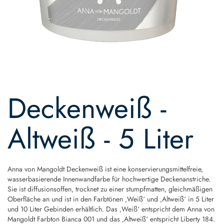
Skip
to
Deckenweiß -
the
beginning
of
Altweiß - 5 Liter
the
images
gallery
Anna von Mangoldt Deckenweiß ist eine konservierungsmittelfreie,
wasserbasierende Innenwandfarbe für hochwertige Deckenanstriche.
Sie ist diffusionsoffen, trocknet zu einer stumpfmatten, gleichmäßigen
Oberfläche an und ist in den Farbtönen ‚Weiß‘ und ‚Altweiß‘ in 5 Liter
und 10 Liter Gebinden erhältlich. Das ‚Weiß‘ entspricht dem Anna von
Mangoldt Farbton Bianca 001 und das ‚Altweiß‘ entspricht Liberty 184.