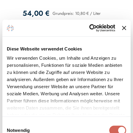
54,00 €
Grundpreis:
10,80 €
/
Liter
inkl. MwSt., zzgl.
Versand
Diese Webseite verwendet Cookies
In den Warenkorb
Wir verwenden Cookies, um Inhalte und Anzeigen zu
personalisieren, Funktionen für soziale Medien anbieten
Sofort verfügbar, Lieferzeit 2 - 5 Tage*
zu können und die Zugriffe auf unsere Website zu
analysieren. Außerdem geben wir Informationen zu Ihrer
Auf den Wunschzettel
Verwendung unserer Website an unsere Partner für
soziale Medien, Werbung und Analysen weiter. Unsere
* Gilt für Lieferungen innerhalb Deutschlands, Lieferzeiten für andere
Partner führen diese Informationen möglicherweise mit
Länder entnehmen Sie bitte unseren
Versandinformationen
.
weiteren Daten zusammen, die Sie ihnen bereitgestellt
haben oder die sie im Rahmen Ihrer Nutzung der Dienste
gesammelt haben.
Einwilligungsauswahl
Notwendig