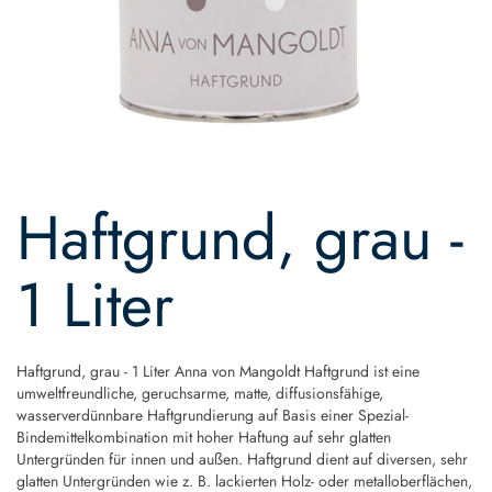
Skip
to
Haftgrund, grau -
the
beginning
of
1 Liter
the
images
gallery
Haftgrund, grau - 1 Liter Anna von Mangoldt Haftgrund ist eine
umweltfreundliche, geruchsarme, matte, diffusionsfähige,
wasserverdünnbare Haftgrundierung auf Basis einer Spezial-
Bindemittelkombination mit hoher Haftung auf sehr glatten
Untergründen für innen und außen. Haftgrund dient auf diversen, sehr
glatten Untergründen wie z. B. lackierten Holz- oder metalloberflächen,