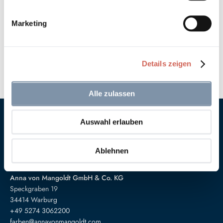
Welche Grundierung benötige ich für Wände?
Marketing
Wann benötige ich eine Versiegelung?
Technische Daten (Zubehörartikel)
Details zeigen
Alle zulassen
Auswahl erlauben
Ablehnen
Anna von Mangoldt GmbH & Co. KG
Speckgraben 19
34414 Warburg
+49 5274 3062200
farben@annavonmangoldt.com