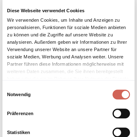
Diese Webseite verwendet Cookies
* Gilt für Lieferungen innerhalb Deutschlands, Lieferzeiten für andere
Länder entnehmen Sie bitte unseren
Versandinformationen
.
Wir verwenden Cookies, um Inhalte und Anzeigen zu
personalisieren, Funktionen für soziale Medien anbieten
zu können und die Zugriffe auf unsere Website zu
Technische Details und Hinweise
analysieren. Außerdem geben wir Informationen zu Ihrer
Verwendung unserer Website an unsere Partner für
Grundierung für sehr glatte Untergründe
soziale Medien, Werbung und Analysen weiter. Unsere
geeignet für z. B. lackierte Holz- oder
Partner führen diese Informationen möglicherweise mit
Metalloberflächen, Kunststoffoberflächen
weiteren Daten zusammen, die Sie ihnen bereitgestellt
für Folgeanstriche mit kräftigen Farbtönen
haben oder die sie im Rahmen Ihrer Nutzung der Dienste
gesammelt haben.
Einwilligungsauswahl
Wann brauche ich Sperrgrund / Haftgrund
Notwendig
Weiß und wann Grau?
Präferenzen
Muss ich schleifen, wenn ich Haftgrund
verwende?
Statistiken