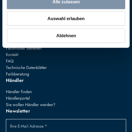
Alle zulassen
Speckgraben 19
34414 Warburg
+49 5274 3062200
Auswahl erlauben
farben@annavonmangoldt.com
Service
Ablehnen
Versand & Rückgabe
Farbmuster bestellen
Kontakt
FAQ
Technische Datenblätter
Farbberatung
Händler
Händler finden
Händlerportal
Sie wollen Händler werden?
Newsletter
Ihre E-Mail Adresse *