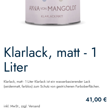
Skip
to
Klarlack, matt - 1
the
beginning
of
Liter
the
images
gallery
Klarlack, matt - 1 Liter Klarlack ist ein wasserbasierender Lack
(seidenmatt, farblos) zum Schutz von gestrichenen Farboberflächen.
41,00 €
inkl. MwSt., zzgl.
Versand