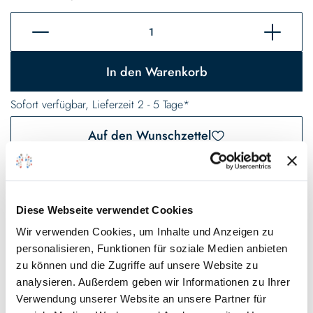
In den Warenkorb
Sofort verfügbar, Lieferzeit 2 - 5 Tage*
Auf den Wunschzettel
* Gilt für Lieferungen innerhalb Deutschlands, Lieferzeiten für andere
Länder entnehmen Sie bitte unseren
Versandinformationen
.
Diese Webseite verwendet Cookies
Wir verwenden Cookies, um Inhalte und Anzeigen zu
Technische Details und Hinweise
personalisieren, Funktionen für soziale Medien anbieten
zu können und die Zugriffe auf unsere Website zu
Wann brauche ich Sperrgrund / Haftgrund
analysieren. Außerdem geben wir Informationen zu Ihrer
Weiß und wann Grau?
Verwendung unserer Website an unsere Partner für