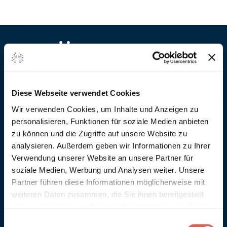
Diese Webseite verwendet Cookies
Anna von Mangoldt GmbH & Co. KG
Wir verwenden Cookies, um Inhalte und Anzeigen zu
Speckgraben 19
personalisieren, Funktionen für soziale Medien anbieten
34414 Warburg
zu können und die Zugriffe auf unsere Website zu
+49 5274 3062200
analysieren. Außerdem geben wir Informationen zu Ihrer
farben@annavonmangoldt.com
Verwendung unserer Website an unsere Partner für
Service
soziale Medien, Werbung und Analysen weiter. Unsere
Versand & Rückgabe
Partner führen diese Informationen möglicherweise mit
Farbmuster bestellen
weiteren Daten zusammen, die Sie ihnen bereitgestellt
Kontakt
haben oder die sie im Rahmen Ihrer Nutzung der Dienste
FAQ
gesammelt haben.
Einwilligungsauswahl
Technische Datenblätter