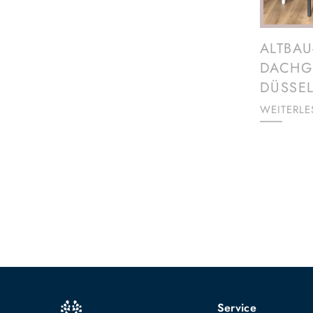
ALTBAU
DACHG
DÜSSEL
WEITERL
Service