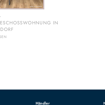
-
ESCHOSSWOHNUNG IN
DORF​
ESEN
Händler