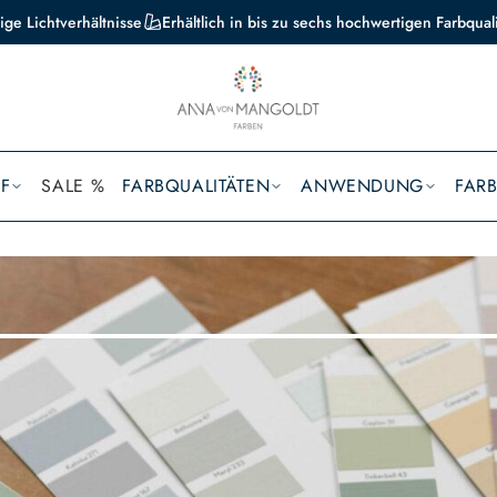
ige Lichtverhältnisse
Erhältlich in bis zu sechs hochwertigen Farbqual
F
SALE %
FARBQUALITÄTEN
ANWENDUNG
FAR