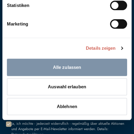
Statistiken
Versand & Rückgabe
Farbmuster bestellen
Kontakt
Marketing
FAQ
Technische Datenblätter
Farbberatung
Details zeigen
Händler
Händler finden
Händlerportal
Alle zulassen
Sie wollen Händler werden?
Newsletter
Auswahl erlauben
Ihre E-Mail Adresse *
Ablehnen
ANMELDEN
Ja, ich möchte - jederzeit widerruflich - regelmäßig über aktuelle Aktionen
und Angebote per E-Mail-Newsletter informiert werden. Details: