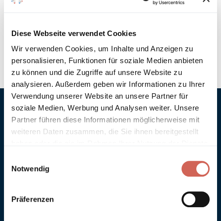
WEITERLESEN
Diese Webseite verwendet Cookies
Wir verwenden Cookies, um Inhalte und Anzeigen zu
personalisieren, Funktionen für soziale Medien anbieten
zu können und die Zugriffe auf unsere Website zu
analysieren. Außerdem geben wir Informationen zu Ihrer
Verwendung unserer Website an unsere Partner für
soziale Medien, Werbung und Analysen weiter. Unsere
Partner führen diese Informationen möglicherweise mit
weiteren Daten zusammen, die Sie ihnen bereitgestellt
haben oder die sie im Rahmen Ihrer Nutzung der Dienste
gesammelt haben.
Einwilligungsauswahl
Anna von Mangoldt GmbH & Co. KG
Notwendig
Speckgraben 19
34414 Warburg
+49 5274 3062200
Präferenzen
farben@annavonmangoldt.com
Service