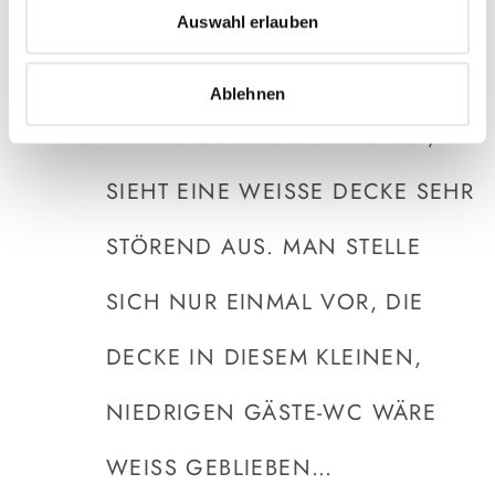
RÄUMEN, IN DENEN EIN
Auswahl erlauben
BESONDERS KRÄFTIGER
Ablehnen
FARBTON VERWENDET WIRD,
SIEHT EINE WEISSE DECKE SEHR S
TÖREND AUS. MAN STELLE S
ICH NUR EINMAL VOR, DIE D
ECKE IN DIESEM KLEINEN, N
IEDRIGEN GÄSTE-WC WÄRE W
EISS GEBLIEBEN…