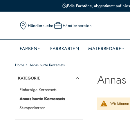
Edle Farbtöne, abgestimmt auf hies
Händlersuche
Händlerbereich
FARBEN
FARBKARTEN
MALERBEDARF
Home
Annas bunte Kerzensets
Annas 
KATEGORIE
Einfarbige Kerzensets
Annas bunte Kerzensets
Wir können 
Stumpenkerzen