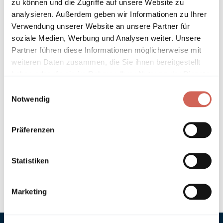
zu können und die Zugriffe auf unsere Website zu
Länder entnehmen Sie bitte unseren
Versandinformationen
.
analysieren. Außerdem geben wir Informationen zu Ihrer
Verwendung unserer Website an unsere Partner für
Technische Details und Hinweise
soziale Medien, Werbung und Analysen weiter. Unsere
Partner führen diese Informationen möglicherweise mit
Hinweis zur Grundierung
weiteren Daten zusammen, die Sie ihnen bereitgestellt
haben oder die sie im Rahmen Ihrer Nutzung der Dienste
gesammelt haben.
Verarbeitung
Einwilligungsauswahl
Notwendig
Umweltverträglichkeit
Präferenzen
Technische Daten
Statistiken
Hinweis zur Farbtongenauigkeit
Marketing