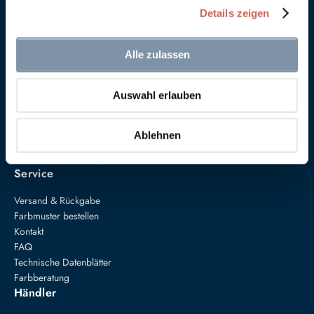
Details zeigen
Alle zulassen
Auswahl erlauben
Anna von Mangoldt GmbH & Co. KG
Speckgraben 19
34414 Warburg
Ablehnen
+49 5274 3062200
farben@annavonmangoldt.com
Service
Versand & Rückgabe
Farbmuster bestellen
Kontakt
FAQ
Technische Datenblätter
Farbberatung
Händler