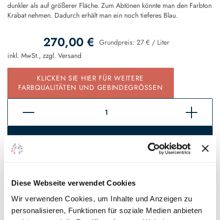
dunkler als auf größerer Fläche. Zum Abtönen könnte man den Farbton
Krabat nehmen. Dadurch erhält man ein noch tieferes Blau.
270,00 €
Grundpreis:
27 €
/
Liter
inkl. MwSt., zzgl.
Versand
KLICKEN SIE HIER FÜR WEITERE
FARBQUALITÄTEN UND GEBINDEGRÖSSEN
In den Warenkorb
Sofort verfügbar, Lieferzeit 2 - 5 Tage*
Auf den Wunschzettel
Diese Webseite verwendet Cookies
Wir verwenden Cookies, um Inhalte und Anzeigen zu
personalisieren, Funktionen für soziale Medien anbieten
* Gilt für Lieferungen innerhalb Deutschlands, Lieferzeiten für andere