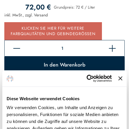
72,00 €
Grundpreis:
72 €
/
Liter
inkl. MwSt., zzgl.
Versand
KLICKEN SIE HIER FÜR WEITERE
FARBQUALITÄTEN UND GEBINDEGRÖSSEN
In den Warenkorb
Sofort verfügbar, Lieferzeit 2 - 5 Tage*
Auf den Wunschzettel
Diese Webseite verwendet Cookies
* Gilt für Lieferungen innerhalb Deutschlands, Lieferzeiten für andere
Wir verwenden Cookies, um Inhalte und Anzeigen zu
Länder entnehmen Sie bitte unseren
Versandinformationen
.
personalisieren, Funktionen für soziale Medien anbieten
zu können und die Zugriffe auf unsere Website zu
analysieren. Außerdem geben wir Informationen zu Ihrer