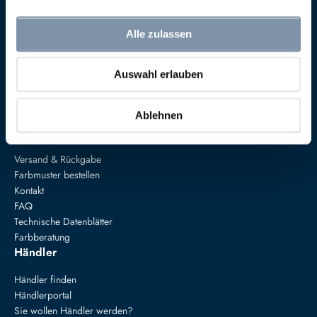
Alle zulassen
Anna von Mangoldt GmbH & Co. KG
Speckgraben 19
Auswahl erlauben
34414 Warburg
+49 5274 3062200
Ablehnen
farben@annavonmangoldt.com
Service
Versand & Rückgabe
Farbmuster bestellen
Kontakt
FAQ
Technische Datenblätter
Farbberatung
Händler
Händler finden
Händlerportal
Sie wollen Händler werden?