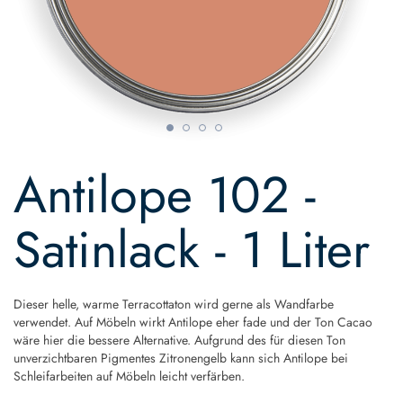
Skip
to
Antilope 102 -
the
beginning
of
Satinlack - 1 Liter
the
images
gallery
Dieser helle, warme Terracottaton wird gerne als Wandfarbe
verwendet. Auf Möbeln wirkt Antilope eher fade und der Ton Cacao
wäre hier die bessere Alternative. Aufgrund des für diesen Ton
unverzichtbaren Pigmentes Zitronengelb kann sich Antilope bei
Schleifarbeiten auf Möbeln leicht verfärben.