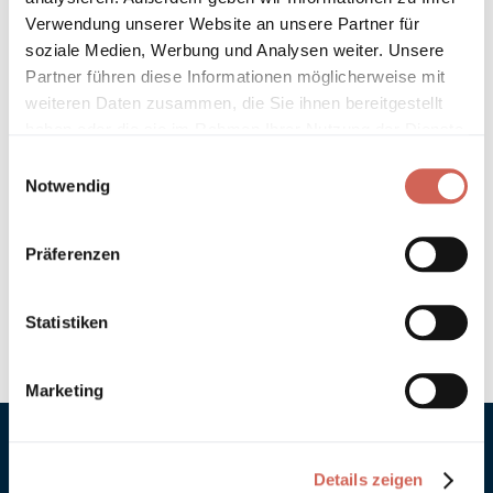
Technische Details und Hinweise
Verwendung unserer Website an unsere Partner für
soziale Medien, Werbung und Analysen weiter. Unsere
Hinweis zur Grundierung
Partner führen diese Informationen möglicherweise mit
weiteren Daten zusammen, die Sie ihnen bereitgestellt
Verarbeitung
haben oder die sie im Rahmen Ihrer Nutzung der Dienste
gesammelt haben.
Einwilligungsauswahl
Umweltverträglichkeit
Notwendig
Technische Daten
Präferenzen
Hinweis zur Farbtongenauigkeit
Statistiken
Marketing
Details zeigen