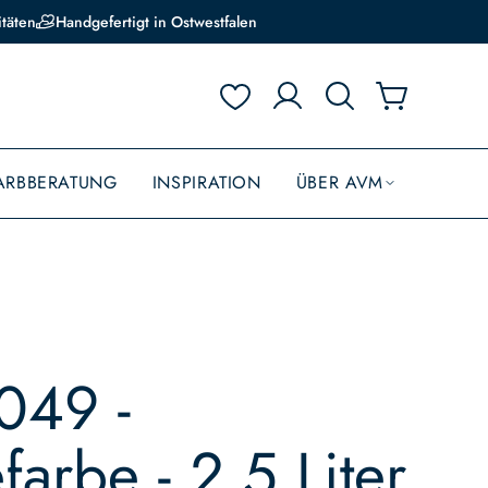
itäten
Handgefertigt in Ostwestfalen
ARBBERATUNG
INSPIRATION
ÜBER AVM
049 -
farbe - 2,5 Liter