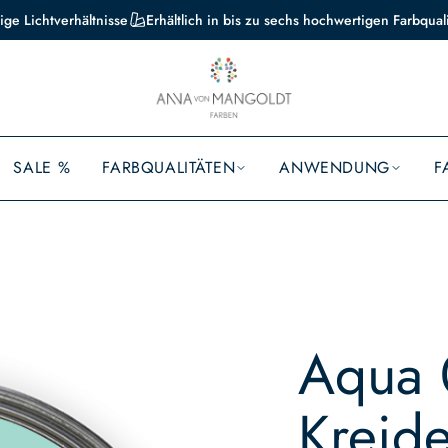
ige Lichtverhältnisse
Erhältlich in bis zu sechs hochwertigen Farbqual
SALE %
FARBQUALITÄTEN
ANWENDUNG
F
Aqua 
Kreide