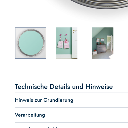
Skip
to
the
beginning
Technische Details und Hinweise
of
the
Hinweis zur Grundierung
images
gallery
Verarbeitung