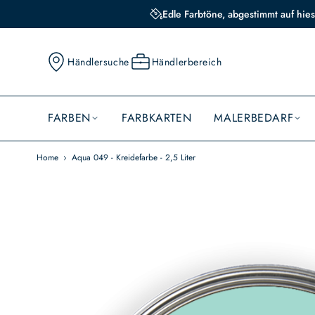
Edle Farbtöne, abgestimmt auf hies
Händlersuche
Händlerbereich
FARBEN
FARBKARTEN
MALERBEDARF
Home
Aqua 049 - Kreidefarbe - 2,5 Liter
Skip
to
the
end
of