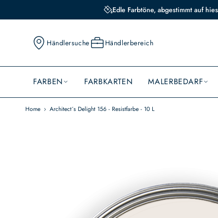
Edle Farbtöne, abgestimmt auf hies
Händlersuche
Händlerbereich
FARBEN
FARBKARTEN
MALERBEDARF
Home
Architect´s Delight 156 - Resistfarbe - 10 L
Skip
to
the
end
of