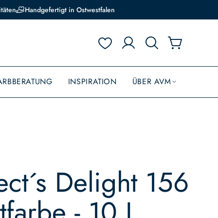
itäten
Handgefertigt in Ostwestfalen
ARBBERATUNG
INSPIRATION
ÜBER AVM
ect´s Delight 156
stfarbe - 10 L