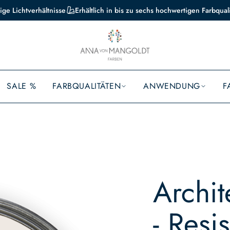
ige Lichtverhältnisse
Erhältlich in bis zu sechs hochwertigen Farbqual
SALE %
FARBQUALITÄTEN
ANWENDUNG
F
Archit
- Resi