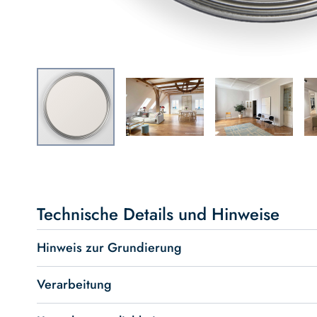
Skip
to
the
beginning
Technische Details und Hinweise
of
the
Hinweis zur Grundierung
images
gallery
Verarbeitung