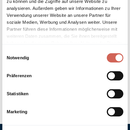
zu können und die Zugriffe auf unsere Website zu
Länder entnehmen Sie bitte unseren
Versandinformationen
.
analysieren. Außerdem geben wir Informationen zu Ihrer
Verwendung unserer Website an unsere Partner für
Technische Details und Hinweise
soziale Medien, Werbung und Analysen weiter. Unsere
Partner führen diese Informationen möglicherweise mit
Hinweis zur Grundierung
weiteren Daten zusammen, die Sie ihnen bereitgestellt
haben oder die sie im Rahmen Ihrer Nutzung der Dienste
gesammelt haben.
Verarbeitung
Einwilligungsauswahl
Notwendig
Umweltverträglichkeit
Präferenzen
Technische Daten
Statistiken
Hinweis zur Farbtongenauigkeit
Marketing