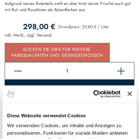
Aufgrund seines Rotanteils sieht es aber trotz seiner Frische auch gut
mit Rot- und Rosatönen als Akzentfarben aus.
298,00 €
Grundpreis:
29,80 €
/
Liter
inkl. MwSt., zzgl.
Versand
KLICKEN SIE HIER FÜR WEITERE
FARBQUALITÄTEN UND GEBINDEGRÖSSEN
In den Warenkorb
Sofort verfügbar, Lieferzeit 2 - 5 Tage*
Auf den Wunschzettel
Diese Webseite verwendet Cookies
Wir verwenden Cookies, um Inhalte und Anzeigen zu
personalisieren, Funktionen für soziale Medien anbieten
* Gilt für Lieferungen innerhalb Deutschlands, Lieferzeiten für andere