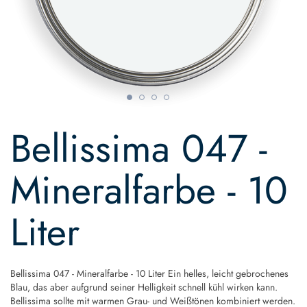
Skip
to
Bellissima 047 -
the
beginning
of
Mineralfarbe - 10
the
images
gallery
Liter
Bellissima 047 - Mineralfarbe - 10 Liter Ein helles, leicht gebrochenes
Blau, das aber aufgrund seiner Helligkeit schnell kühl wirken kann.
Bellissima sollte mit warmen Grau- und Weißtönen kombiniert werden.