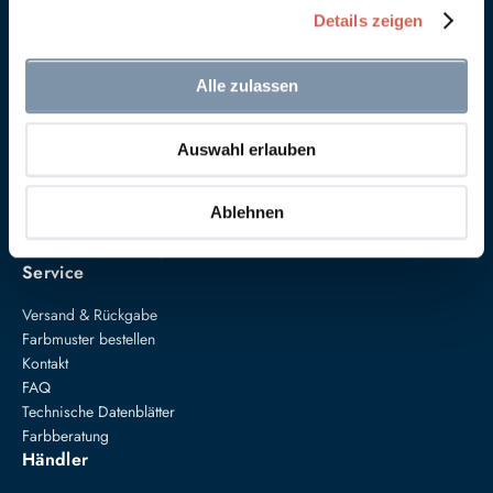
Details zeigen
Alle zulassen
Auswahl erlauben
Anna von Mangoldt GmbH & Co. KG
Speckgraben 19
34414 Warburg
Ablehnen
+49 5274 3062200
farben@annavonmangoldt.com
Service
Versand & Rückgabe
Farbmuster bestellen
Kontakt
FAQ
Technische Datenblätter
Farbberatung
Händler