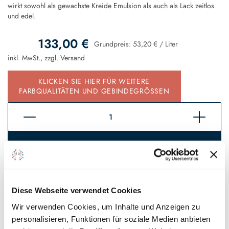
wirkt sowohl als gewachste Kreide Emulsion als auch als Lack zeitlos
und edel.
133,00 €
Grundpreis:
53,20 €
/
Liter
inkl. MwSt., zzgl.
Versand
KLICKEN SIE HIER FÜR WEITERE
FARBQUALITÄTEN UND GEBINDEGRÖSSEN
In den Warenkorb
Sofort verfügbar, Lieferzeit 2 - 5 Tage*
Auf den Wunschzettel
Diese Webseite verwendet Cookies
Wir verwenden Cookies, um Inhalte und Anzeigen zu
personalisieren, Funktionen für soziale Medien anbieten
* Gilt für Lieferungen innerhalb Deutschlands, Lieferzeiten für andere