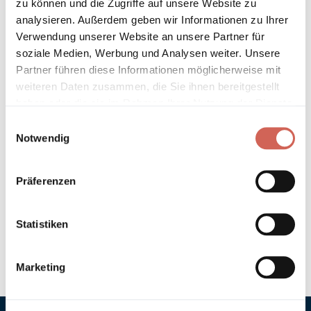
zu können und die Zugriffe auf unsere Website zu
Länder entnehmen Sie bitte unseren
Versandinformationen
.
analysieren. Außerdem geben wir Informationen zu Ihrer
Verwendung unserer Website an unsere Partner für
Technische Details und Hinweise
soziale Medien, Werbung und Analysen weiter. Unsere
Partner führen diese Informationen möglicherweise mit
Hinweis zur Grundierung
weiteren Daten zusammen, die Sie ihnen bereitgestellt
haben oder die sie im Rahmen Ihrer Nutzung der Dienste
gesammelt haben.
Verarbeitung
Einwilligungsauswahl
Notwendig
Umweltverträglichkeit
Präferenzen
Technische Daten
Statistiken
Hinweis zur Farbtongenauigkeit
Marketing