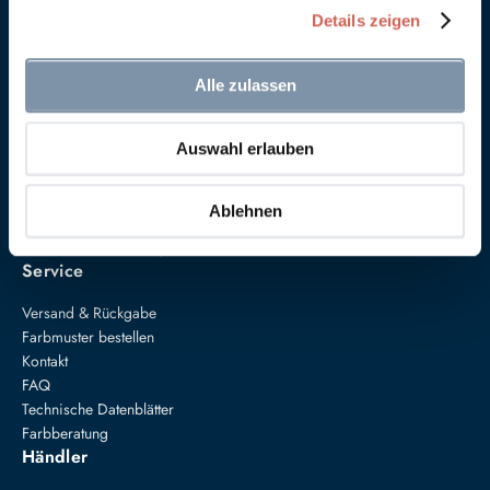
Details zeigen
Alle zulassen
Auswahl erlauben
Anna von Mangoldt GmbH & Co. KG
Speckgraben 19
34414 Warburg
Ablehnen
+49 5274 3062200
farben@annavonmangoldt.com
Service
Versand & Rückgabe
Farbmuster bestellen
Kontakt
FAQ
Technische Datenblätter
Farbberatung
Händler