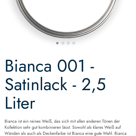
Skip
to
Bianca 001 -
the
beginning
of
Satinlack - 2,5
the
images
gallery
Liter
Bianca ist ein reines Weiß, das sich mit allen anderen Tönen der
Kollektion sehr gut kombinieren lässt. Sowohl als klares Weiß auf
Wänden als auch als Deckenfarbe ist Bianca eine gute Wahl. Bianca