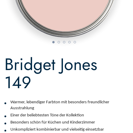
Skip
to
Bridget Jones
the
beginning
of
149
the
images
gallery
Warmer, lebendiger Farbton mit besonders freundlicher 
Ausstrahlung
Einer der beliebtesten Töne der Kollektion
Besonders schön für Küchen und Kinderzimmer
Unkompliziert kombinierbar und vielseitig einsetzbar