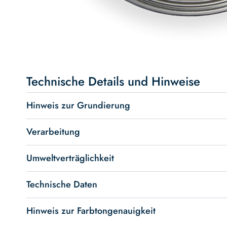
Skip
to
the
beginning
Technische Details und Hinweise
of
the
Hinweis zur Grundierung
images
gallery
Verarbeitung
Umweltverträglichkeit
Technische Daten
Hinweis zur Farbtongenauigkeit