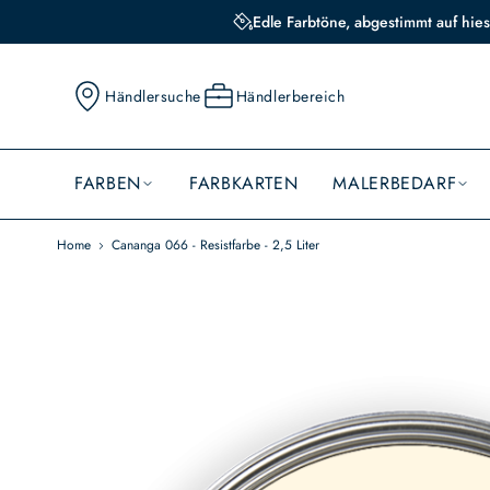
Edle Farbtöne, abgestimmt auf hies
Händlersuche
Händlerbereich
FARBEN
FARBKARTEN
MALERBEDARF
Home
Cananga 066 - Resistfarbe - 2,5 Liter
Skip
to
the
end
of