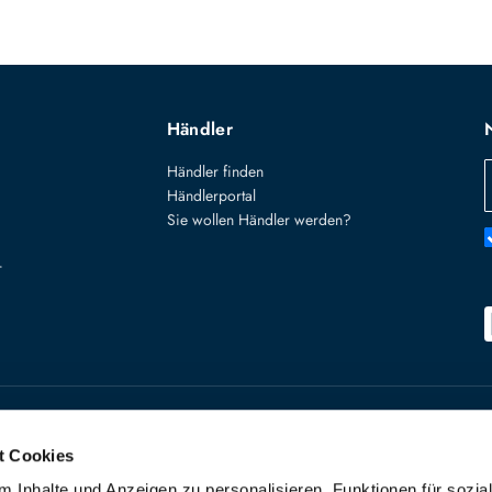
Händler
Händler finden
Händlerportal
Sie wollen Händler werden?
r
Käuferschutz
Widerruf starte
t Cookies
VERTRAG W
 Inhalte und Anzeigen zu personalisieren, Funktionen für sozia