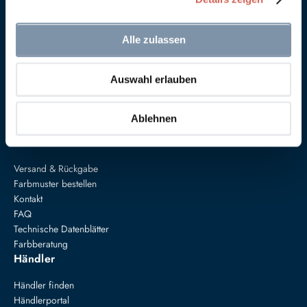
Alle zulassen
Anna von Mangoldt GmbH & Co. KG
Auswahl erlauben
Speckgraben 19
34414 Warburg
+49 5274 3062200
Ablehnen
farben@annavonmangoldt.com
Service
Versand & Rückgabe
Farbmuster bestellen
Kontakt
FAQ
Technische Datenblätter
Farbberatung
Händler
Händler finden
Händlerportal