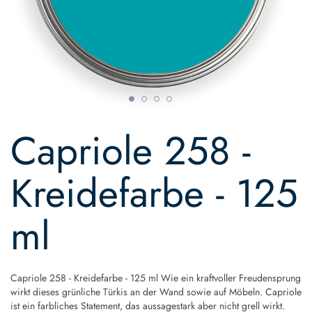
Skip
to
Capriole 258 -
the
beginning
of
Kreidefarbe - 125
the
images
gallery
ml
Capriole 258 - Kreidefarbe - 125 ml Wie ein kraftvoller Freudensprung
wirkt dieses grünliche Türkis an der Wand sowie auf Möbeln. Capriole
ist ein farbliches Statement, das aussagestark aber nicht grell wirkt.