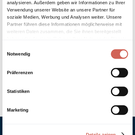
analysieren. Außerdem geben wir Informationen zu Ihrer
Technische Details und Hinweise
Verwendung unserer Website an unsere Partner für
soziale Medien, Werbung und Analysen weiter. Unsere
Partner führen diese Informationen möglicherweise mit
Hinweis zur Grundierung
weiteren Daten zusammen, die Sie ihnen bereitgestellt
haben oder die sie im Rahmen Ihrer Nutzung der Dienste
Verarbeitung
gesammelt haben.
Einwilligungsauswahl
Notwendig
Umweltverträglichkeit
Technische Daten
Präferenzen
Hinweis zur Farbtongenauigkeit
Statistiken
Marketing
Details zeigen