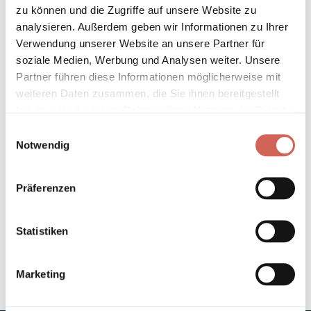
* Gilt für Lieferungen innerhalb Deutschlands, Lieferzeiten für andere
zu können und die Zugriffe auf unsere Website zu
Länder entnehmen Sie bitte unseren
Versandinformationen
.
analysieren. Außerdem geben wir Informationen zu Ihrer
Verwendung unserer Website an unsere Partner für
soziale Medien, Werbung und Analysen weiter. Unsere
Technische Details und Hinweise
Partner führen diese Informationen möglicherweise mit
weiteren Daten zusammen, die Sie ihnen bereitgestellt
Hinweis zur Grundierung
haben oder die sie im Rahmen Ihrer Nutzung der Dienste
gesammelt haben.
Einwilligungsauswahl
Verarbeitung
Notwendig
Umweltverträglichkeit
Präferenzen
Technische Daten
Statistiken
Hinweis zur Farbtongenauigkeit
Marketing