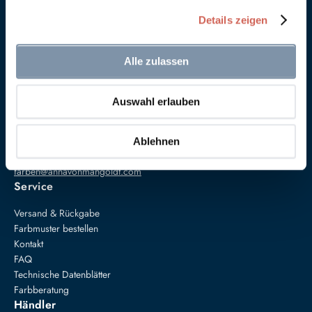
Details zeigen
Alle zulassen
Auswahl erlauben
Anna von Mangoldt GmbH & Co. KG
Speckgraben 19
34414 Warburg
Ablehnen
+49 5274 3062200
farben@annavonmangoldt.com
Service
Versand & Rückgabe
Farbmuster bestellen
Kontakt
FAQ
Technische Datenblätter
Farbberatung
Händler