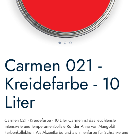
Skip
to
Carmen 021 -
the
beginning
of
Kreidefarbe - 10
the
images
gallery
Liter
Carmen 021 - Kreidefarbe - 10 Liter Carmen ist das leuchtenste,
intensivste und temperamentvollste Rot der Anna von Mangoldt
Farbenkollektion. Als Akzentfarbe und als Innenfarbe für Schränke und