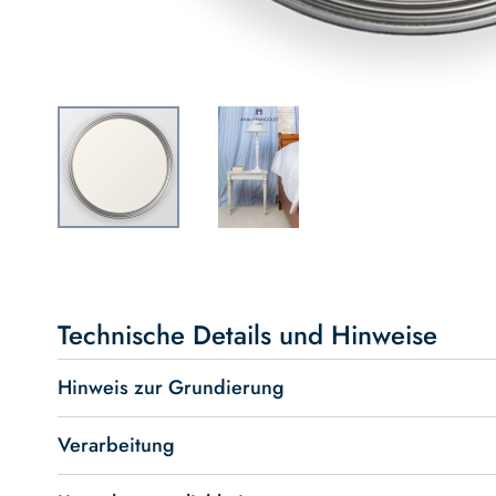
Skip
to
the
beginning
Technische Details und Hinweise
of
the
Hinweis zur Grundierung
images
gallery
Verarbeitung