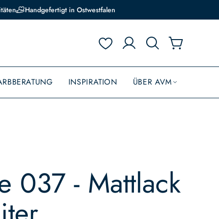
itäten
Handgefertigt in Ostwestfalen
ARBBERATUNG
INSPIRATION
ÜBER AVM
e 037 - Mattlack
iter