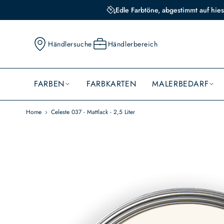
Edle Farbtöne, abgestimmt auf hies
Händlersuche
Händlerbereich
FARBEN
FARBKARTEN
MALERBEDARF
Home
Celeste 037 - Mattlack - 2,5 Liter
Skip
to
the
end
of