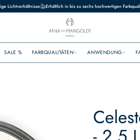
ige Lichtverhältnisse
Erhältlich in bis zu sechs hochwertigen Farbqual
SALE %
FARBQUALITÄTEN
ANWENDUNG
F
Celest
- 2,5 L