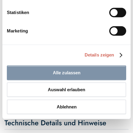
Versandkosten
inkl. 19% Mehrwertsteuer zzgl.
Statistiken
Sofort verfügbar, Lieferzeit 2 - 5 Tage*
Marketing
Details zeigen
In den Warenkorb
Alle zulassen
Auf den Wunschzettel
Auswahl erlauben
* Gilt für Lieferungen innerhalb Deutschlands, Lieferzeiten für andere
Länder entnehmen Sie bitte unseren
Versandinformationen
.
Ablehnen
Technische Details und Hinweise