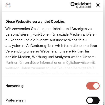
Satinlack
Robuster, seidenmatter Lack für innen und außen
Diese Webseite verwendet Cookies
Gebinde bestellen
Wir verwenden Cookies, um Inhalte und Anzeigen zu
personalisieren, Funktionen für soziale Medien anbieten
Zum Farbmengenrechner
zu können und die Zugriffe auf unsere Website zu
analysieren. Außerdem geben wir Informationen zu Ihrer
125 ml
375 ml
1 L
2,5 L
5 L
Verwendung unserer Website an unsere Partner für
soziale Medien, Werbung und Analysen weiter. Unsere
Partner führen diese Informationen möglicherweise mit
10 L
weiteren Daten zusammen, die Sie ihnen bereitgestellt
haben oder die sie im Rahmen Ihrer Nutzung der Dienste
gesammelt haben.
Einwilligungsauswahl
Notwendig
Präferenzen
Gesamtpreis
12,50 €