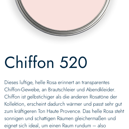
Skip
to
Chiffon 520
the
beginning
of
the
Dieses luftige, helle Rosa erinnert an transparentes
images
gallery
Chiffon-Gewebe, an Brautschleier und Abendkleider.
Chiffon ist gelbstichiger als die anderen Rosatöne der
Kollektion, erscheint dadurch wärmer und passt sehr gut
zum kräftigeren Ton Haute Provence. Das helle Rosa steht
sonnigen und schattigen Räumen gleichermaßen und
eignet sich ideal, um einen Raum rundum – also