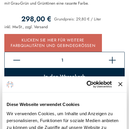
mit Grau-Grün und Grüntönen eine rasante Farbe.
298,00 €
Grundpreis:
29,80 €
/
Liter
inkl. MwSt., zzgl.
Versand
KLICKEN SIE HIER FÜR WEITERE
FARBQUALITÄTEN UND GEBINDEGRÖSSEN
In den Warenkorb
Sofort verfügbar, Lieferzeit 2 - 5 Tage*
Auf den Wunschzettel
Diese Webseite verwendet Cookies
Wir verwenden Cookies, um Inhalte und Anzeigen zu
* Gilt für Lieferungen innerhalb Deutschlands, Lieferzeiten für andere
personalisieren, Funktionen für soziale Medien anbieten
Länder entnehmen Sie bitte unseren
Versandinformationen
.
zu können und die Zugriffe auf unsere Website zu