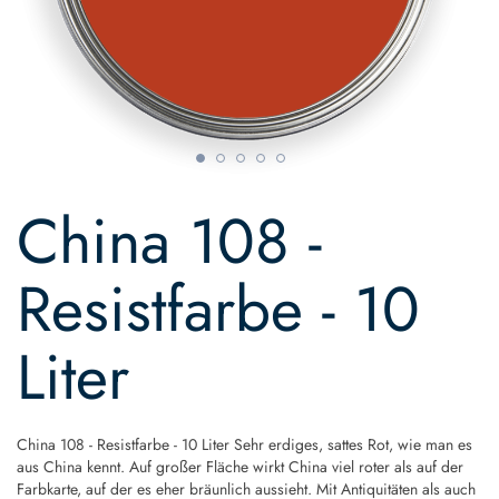
Skip
to
China 108 -
the
beginning
of
Resistfarbe - 10
the
images
gallery
Liter
China 108 - Resistfarbe - 10 Liter Sehr erdiges, sattes Rot, wie man es
aus China kennt. Auf großer Fläche wirkt China viel roter als auf der
Farbkarte, auf der es eher bräunlich aussieht. Mit Antiquitäten als auch