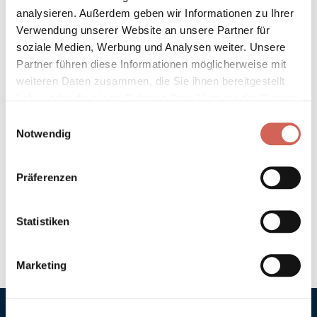
analysieren. Außerdem geben wir Informationen zu Ihrer
Verwendung unserer Website an unsere Partner für
Technische Details und Hinweise
soziale Medien, Werbung und Analysen weiter. Unsere
Partner führen diese Informationen möglicherweise mit
Hinweis zur Grundierung
weiteren Daten zusammen, die Sie ihnen bereitgestellt
haben oder die sie im Rahmen Ihrer Nutzung der Dienste
Verarbeitung
gesammelt haben.
Einwilligungsauswahl
Notwendig
Umweltverträglichkeit
Präferenzen
Technische Daten
Hinweis zur Farbtongenauigkeit
Statistiken
Marketing