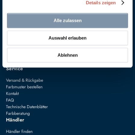
Details zeigen
Alle zulassen
Anna von Mangoldt GmbH & Co. KG
Auswahl erlauben
Speckgraben 19
34414 Warburg
+49 5274 3062200
Ablehnen
farben@annavonmangoldt.com
Service
Versand & Rückgabe
Farbmuster bestellen
Kontakt
FAQ
Technische Datenblätter
Farbberatung
Händler
Händler finden