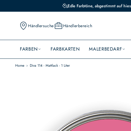
Edle Farbtöne, abgestimmt auf hies
Händlersuche
Händlerbereich
FARBEN
FARBKARTEN
MALERBEDARF
Home
Diva 114 - Mattlack - 1 Liter
Skip
to
the
end
of