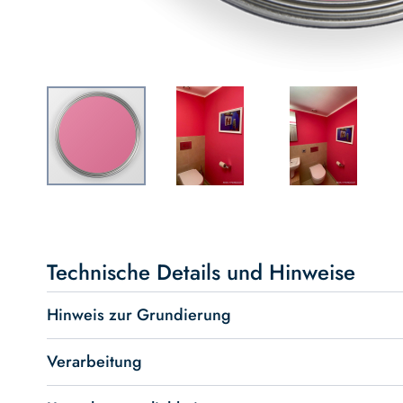
Skip
to
the
beginning
Technische Details und Hinweise
of
the
Hinweis zur Grundierung
images
gallery
Verarbeitung