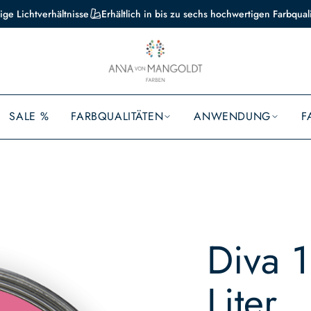
ige Lichtverhältnisse
Erhältlich in bis zu sechs hochwertigen Farbqual
SALE %
FARBQUALITÄTEN
ANWENDUNG
F
Diva 1
Liter