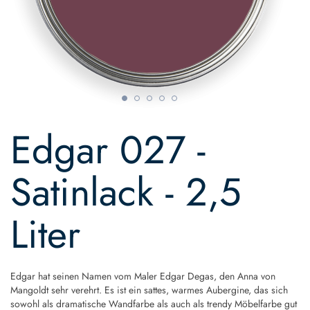
Skip
to
Edgar 027 -
the
beginning
of
Satinlack - 2,5
the
images
gallery
Liter
Edgar hat seinen Namen vom Maler Edgar Degas, den Anna von
Mangoldt sehr verehrt. Es ist ein sattes, warmes Aubergine, das sich
sowohl als dramatische Wandfarbe als auch als trendy Möbelfarbe gut