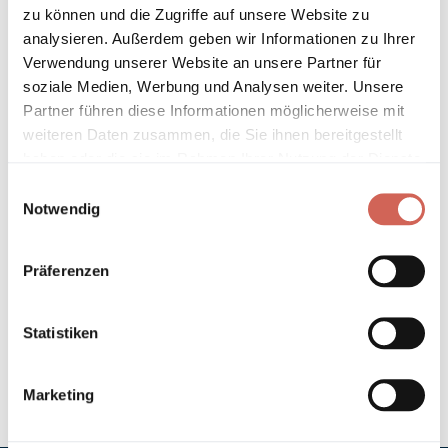
* Gilt für Lieferungen innerhalb Deutschlands, Lieferzeiten für andere
zu können und die Zugriffe auf unsere Website zu
Länder entnehmen Sie bitte unseren
Versandinformationen
.
analysieren. Außerdem geben wir Informationen zu Ihrer
Verwendung unserer Website an unsere Partner für
soziale Medien, Werbung und Analysen weiter. Unsere
Technische Details und Hinweise
Partner führen diese Informationen möglicherweise mit
weiteren Daten zusammen, die Sie ihnen bereitgestellt
Hinweis zur Grundierung
haben oder die sie im Rahmen Ihrer Nutzung der Dienste
gesammelt haben.
Einwilligungsauswahl
Verarbeitung
Notwendig
Umweltverträglichkeit
Präferenzen
Technische Daten
Statistiken
Hinweis zur Farbtongenauigkeit
Marketing