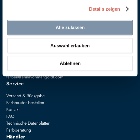
Details zeigen
Alle zulassen
Auswahl erlauben
Anna von Mangoldt GmbH & Co. KG
Speckgraben 19
34414 Warburg
Ablehnen
+49 5274 3062200
farben@annavonmangoldt.com
Service
Versand & Rückgabe
Farbmuster bestellen
Kontakt
FAQ
Technische Datenblätter
Farbberatung
Händler