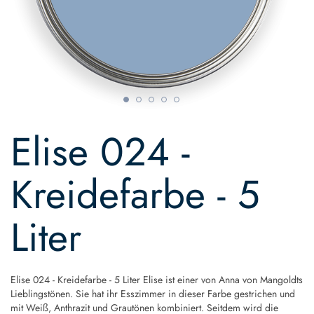
Skip
to
Elise 024 -
the
beginning
of
Kreidefarbe - 5
the
images
gallery
Liter
Elise 024 - Kreidefarbe - 5 Liter Elise ist einer von Anna von Mangoldts
Lieblingstönen. Sie hat ihr Esszimmer in dieser Farbe gestrichen und
mit Weiß, Anthrazit und Grautönen kombiniert. Seitdem wird die