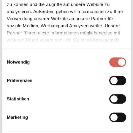
* Gilt für Lieferungen innerhalb Deutschlands, Lieferzeiten für andere
zu können und die Zugriffe auf unsere Website zu
Länder entnehmen Sie bitte unseren
Versandinformationen
.
analysieren. Außerdem geben wir Informationen zu Ihrer
Verwendung unserer Website an unsere Partner für
soziale Medien, Werbung und Analysen weiter. Unsere
Technische Details und Hinweise
Partner führen diese Informationen möglicherweise mit
weiteren Daten zusammen, die Sie ihnen bereitgestellt
Hinweis zur Grundierung
haben oder die sie im Rahmen Ihrer Nutzung der Dienste
gesammelt haben.
Einwilligungsauswahl
Verarbeitung
Notwendig
Umweltverträglichkeit
Präferenzen
Technische Daten
Statistiken
Hinweis zur Farbtongenauigkeit
Marketing