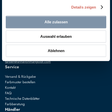
Details zeigen
Alle zulassen
Auswahl erlauben
Anna von Mangoldt GmbH & Co. KG
Speckgraben 19
34414 Warburg
Ablehnen
+49 5274 3062200
farben@annavonmangoldt.com
Service
Versand & Rückgabe
Farbmuster bestellen
Kontakt
FAQ
Technische Datenblätter
Farbberatung
Händler