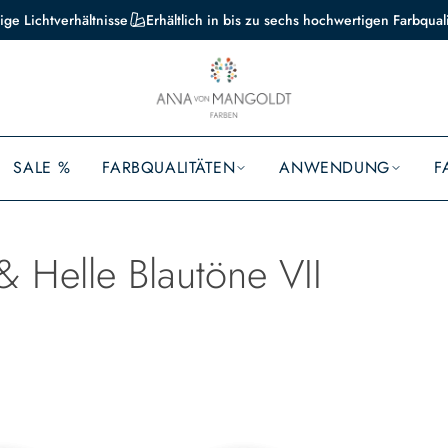
ige Lichtverhältnisse
Erhältlich in bis zu sechs hochwertigen Farbqual
SALE %
FARBQUALITÄTEN
ANWENDUNG
F
& Helle Blautöne VII