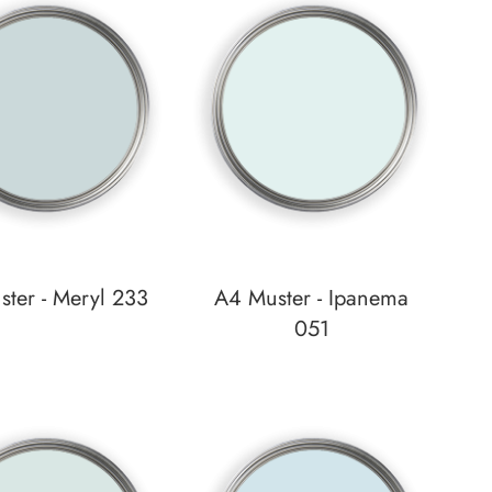
ter - Meryl 233
A4 Muster - Ipanema
051
unschzettel
Auf den Wunschzettel
zum
Detail