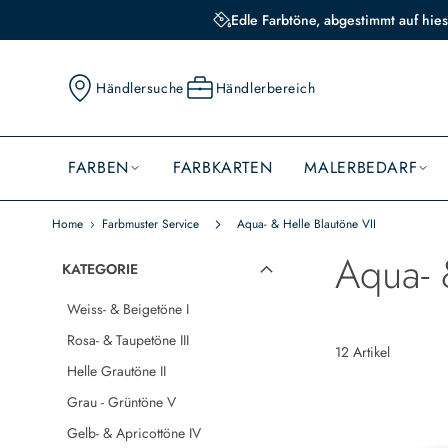
Edle Farbtöne, abgestimmt auf hies
Händlersuche
Händlerbereich
FARBEN
FARBKARTEN
MALERBEDARF
Home
Farbmuster Service
Aqua- & Helle Blautöne VII
Aqua- 
KATEGORIE
Weiss- & Beigetöne I
Rosa- & Taupetöne III
12
Artikel
Helle Grautöne II
Grau - Grüntöne V
Gelb- & Apricottöne IV