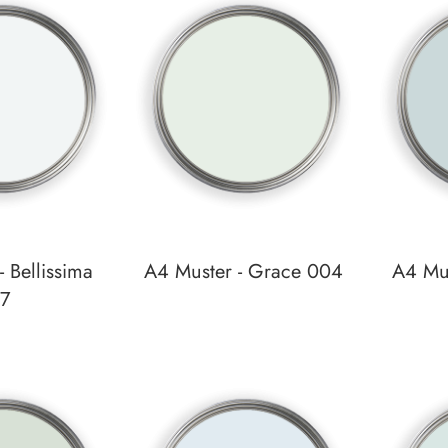
 Bellissima
A4 Muster - Grace 004
A4 Mus
7
zettel
Auf den Wunschzettel
Auf den W
zum
zum
Detail
Detail