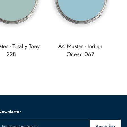
er - Totally Tony
A4 Muster - Indian
228
Ocean 067
unschzettel
Auf den Wunschzettel
zum
Detail
Newsletter
Anmelden
Ihre E-Mail Adresse *