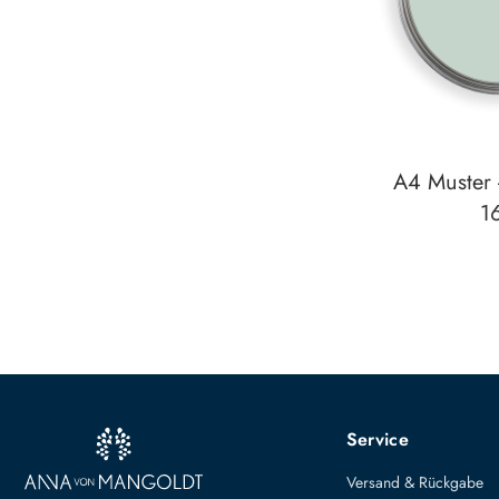
A4 Muster 
1
Auf den Wunsch
zum
Detail
Service
Versand & Rückgabe