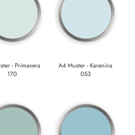
ter - Primavera
A4 Muster - Karenina
170
053
unschzettel
Auf den Wunschzettel
zum
Detail