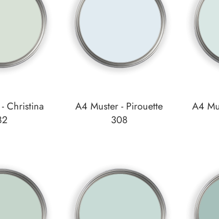
- Christina
A4 Muster - Pirouette
A4 Mus
82
308
zettel
Auf den Wunschzettel
Auf den W
zum
zum
Detail
Detail