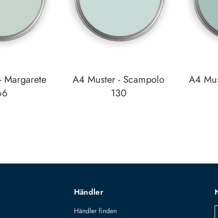
- Margarete
A4 Muster - Scampolo
A4 Must
66
130
zettel
Auf den Wunschzettel
Auf den W
zum
zum
Detail
Detail
Händler
Händler finden