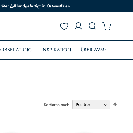
itäten
Handgefertigt in Ostwestfalen
ARBBERATUNG
INSPIRATION
ÜBER AVM
In
Sortieren nach
absteige
Reihenfo