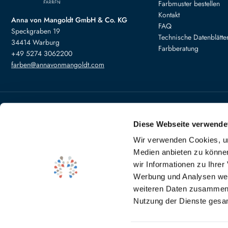
Farbmuster bestellen
Kontakt
Anna von Mangoldt GmbH & Co. KG
FAQ
Speckgraben 19
Technische Datenblätte
34414 Warburg
Farbberatung
+49 5274 3062200
farben@annavonmangoldt.com
Bezahlung
Versand
Diese Webseite verwende
Wir verwenden Cookies, um
Medien anbieten zu können
wir Informationen zu Ihre
Abholung der Farben in Warb
Werbung und Analysen weit
Absprache
weiteren Daten zusammen, 
Nutzung der Dienste gesa