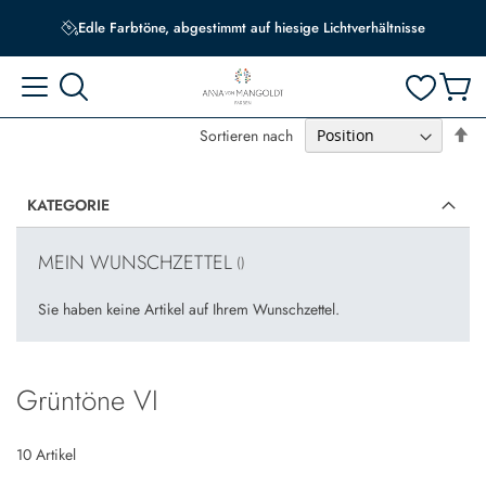
Edle Farbtöne, abgestimmt auf hiesige Lichtverhältnisse
In
Sortieren nach
ab
Re
KATEGORIE
MEIN WUNSCHZETTEL
Sie haben keine Artikel auf Ihrem Wunschzettel.
Grüntöne VI
10
Artikel