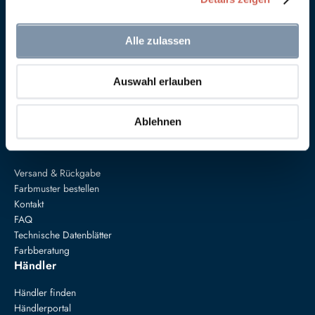
Alle zulassen
Anna von Mangoldt GmbH & Co. KG
Auswahl erlauben
Speckgraben 19
34414 Warburg
+49 5274 3062200
Ablehnen
farben@annavonmangoldt.com
Service
Versand & Rückgabe
Farbmuster bestellen
Kontakt
FAQ
Technische Datenblätter
Farbberatung
Händler
Händler finden
Händlerportal