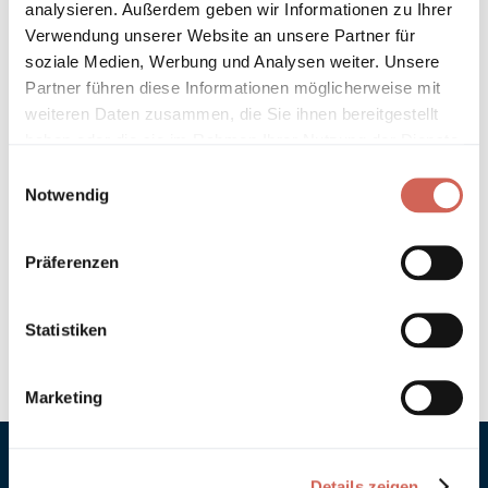
analysieren. Außerdem geben wir Informationen zu Ihrer
Technische Details und Hinweise
Verwendung unserer Website an unsere Partner für
soziale Medien, Werbung und Analysen weiter. Unsere
Partner führen diese Informationen möglicherweise mit
Hinweis zur Grundierung
weiteren Daten zusammen, die Sie ihnen bereitgestellt
haben oder die sie im Rahmen Ihrer Nutzung der Dienste
Verarbeitung
gesammelt haben.
Einwilligungsauswahl
Notwendig
Umweltverträglichkeit
Technische Daten
Präferenzen
Hinweis zur Farbtongenauigkeit
Statistiken
Marketing
Details zeigen