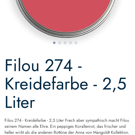
Skip
to
Filou 274 -
the
beginning
of
Kreidefarbe - 2,5
the
images
gallery
Liter
Filou 274 - Kreidefarbe - 2,5 Liter Frech aber sympathisch macht Filou
seinem Namen alle Ehre. Ein peppiges Korallenrot, das frischer und
heller wirkt als die anderen Rottöne der Anna von Mangoldt Kollektion.