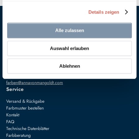
Details zeigen
Alle zulassen
Auswahl erlauben
Anna von Mangoldt GmbH & Co. KG
Speckgraben 19
Ablehnen
34414 Warburg
+49 5274 3062200
farben@annavonmangoldt.com
Service
Versand & Rückgabe
Farbmuster bestellen
Kontakt
FAQ
Technische Datenblätter
Farbberatung