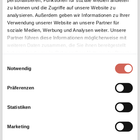
personalisieren, Funktionen für soziale Medien anbieten
zu können und die Zugriffe auf unsere Website zu
* Gilt für Lieferungen innerhalb Deutschlands, Lieferzeiten für andere
Länder entnehmen Sie bitte unseren
Versandinformationen
.
analysieren. Außerdem geben wir Informationen zu Ihrer
Verwendung unserer Website an unsere Partner für
soziale Medien, Werbung und Analysen weiter. Unsere
Technische Details und Hinweise
Partner führen diese Informationen möglicherweise mit
weiteren Daten zusammen, die Sie ihnen bereitgestellt
Hinweis zur Grundierung
haben oder die sie im Rahmen Ihrer Nutzung der Dienste
gesammelt haben.
Einwilligungsauswahl
Verarbeitung
Notwendig
Umweltverträglichkeit
Präferenzen
Technische Daten
Statistiken
Hinweis zur Farbtongenauigkeit
Marketing