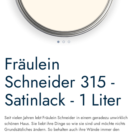
Skip
to
Fräulein
the
beginning
of
Schneider 315 -
the
images
gallery
Satinlack - 1 Liter
Seit vielen Jahren lebt Fräulein Schneider in einem geradezu unwirklich
schönen Haus. Sie liebt ihre Dinge so wie sie sind und möchte nichts
Grundsätzliches ändern. So behalten auch ihre Wände immer den