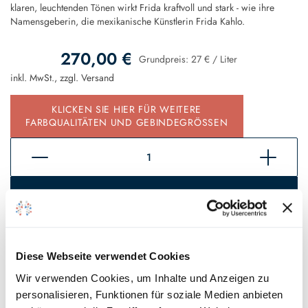
klaren, leuchtenden Tönen wirkt Frida kraftvoll und stark - wie ihre
Namensgeberin, die mexikanische Künstlerin Frida Kahlo.
270,00 €
Grundpreis:
27 €
/
Liter
inkl. MwSt., zzgl.
Versand
KLICKEN SIE HIER FÜR WEITERE
FARBQUALITÄTEN UND GEBINDEGRÖSSEN
In den Warenkorb
Sofort verfügbar, Lieferzeit 2 - 5 Tage*
Auf den Wunschzettel
Diese Webseite verwendet Cookies
Wir verwenden Cookies, um Inhalte und Anzeigen zu
personalisieren, Funktionen für soziale Medien anbieten
* Gilt für Lieferungen innerhalb Deutschlands, Lieferzeiten für andere