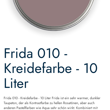
Skip
to
Frida 010 -
the
beginning
of
Kreidefarbe - 10
the
images
gallery
Liter
Frida 010 - Kreidefarbe - 10 Liter Frida ist ein sehr warmer, dunkler
Taupeton, der als Kontrastfarbe zu hellen Rosatönen, aber auch
anderen Pastellfarben wie Aqua sehr schön wirkt. Kombiniert mit