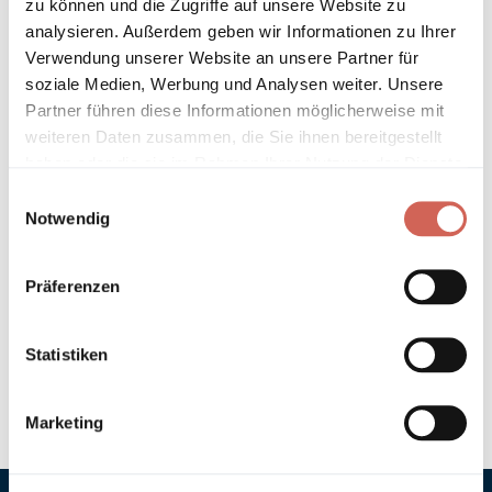
zu können und die Zugriffe auf unsere Website zu
Länder entnehmen Sie bitte unseren
Versandinformationen
.
analysieren. Außerdem geben wir Informationen zu Ihrer
Verwendung unserer Website an unsere Partner für
Technische Details und Hinweise
soziale Medien, Werbung und Analysen weiter. Unsere
Partner führen diese Informationen möglicherweise mit
Hinweis zur Grundierung
weiteren Daten zusammen, die Sie ihnen bereitgestellt
haben oder die sie im Rahmen Ihrer Nutzung der Dienste
gesammelt haben.
Verarbeitung
Einwilligungsauswahl
Notwendig
Umweltverträglichkeit
Präferenzen
Technische Daten
Statistiken
Hinweis zur Farbtongenauigkeit
Marketing