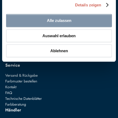
Details zeigen
Alle zulassen
Auswahl erlauben
Anna von Mangoldt GmbH & Co. KG
Speckgraben 19
34414 Warburg
Ablehnen
+49 5274 3062200
farben@annavonmangoldt.com
Service
Versand & Rückgabe
Farbmuster bestellen
Kontakt
FAQ
Technische Datenblätter
Farbberatung
Händler