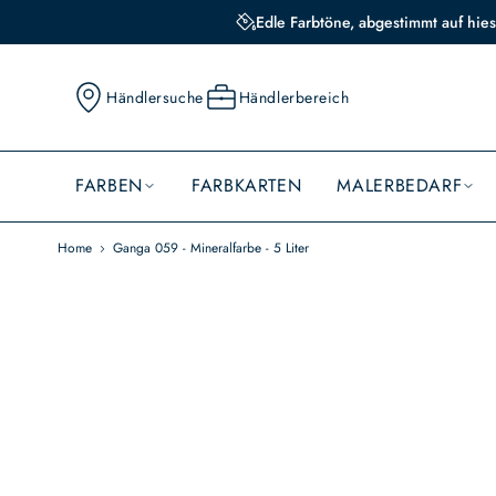
Edle Farbtöne, abgestimmt auf hies
Händlersuche
Händlerbereich
FARBEN
FARBKARTEN
MALERBEDARF
Home
Ganga 059 - Mineralfarbe - 5 Liter
Skip
to
the
end
of