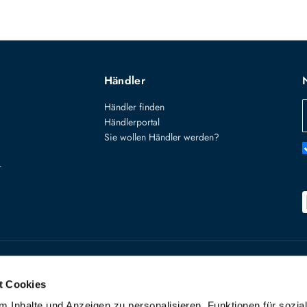
Händler
Händler finden
Händlerportal
Sie wollen Händler werden?
r
Käuferschutz
Widerruf starte
t Cookies
VERTRAG W
 Inhalte und Anzeigen zu personalisieren, Funktionen für sozia