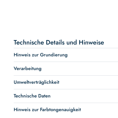
Skip
to
the
beginning
Technische Details und Hinweise
of
the
Hinweis zur Grundierung
images
gallery
Verarbeitung
Umweltverträglichkeit
Technische Daten
Hinweis zur Farbtongenauigkeit