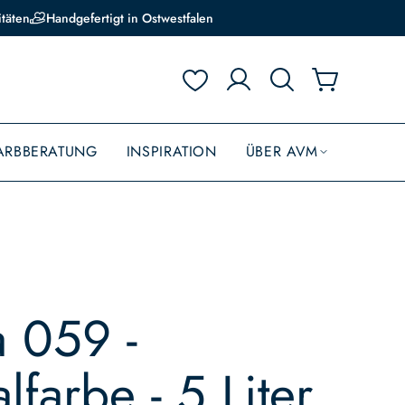
itäten
Handgefertigt in Ostwestfalen
ARBBERATUNG
INSPIRATION
ÜBER AVM
 059 -
lfarbe - 5 Liter