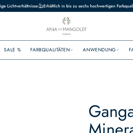
ige Lichtverhältnisse
Erhältlich in bis zu sechs hochwertigen Farbqual
SALE %
FARBQUALITÄTEN
ANWENDUNG
F
Ganga
Minera