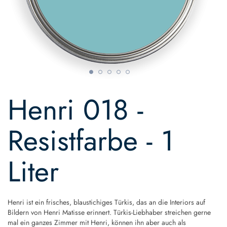
Skip
to
Henri 018 -
the
beginning
of
Resistfarbe - 1
the
images
gallery
Liter
Henri ist ein frisches, blaustichiges Türkis, das an die Interiors auf
Bildern von Henri Matisse erinnert. Türkis-Liebhaber streichen gerne
mal ein ganzes Zimmer mit Henri, können ihn aber auch als