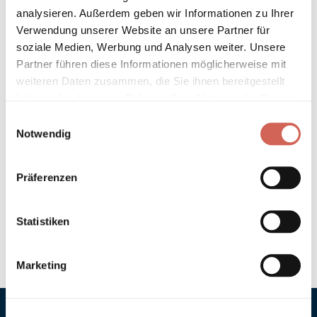
analysieren. Außerdem geben wir Informationen zu Ihrer
Verwendung unserer Website an unsere Partner für
Technische Details und Hinweise
soziale Medien, Werbung und Analysen weiter. Unsere
Partner führen diese Informationen möglicherweise mit
Hinweis zur Grundierung
weiteren Daten zusammen, die Sie ihnen bereitgestellt
haben oder die sie im Rahmen Ihrer Nutzung der Dienste
Verarbeitung
gesammelt haben.
Einwilligungsauswahl
Notwendig
Umweltverträglichkeit
Präferenzen
Technische Daten
Hinweis zur Farbtongenauigkeit
Statistiken
Marketing