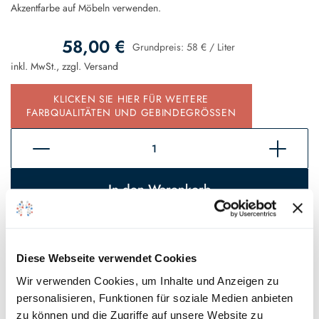
Akzentfarbe auf Möbeln verwenden.
58,00 €
Grundpreis:
58 €
/
Liter
inkl. MwSt., zzgl.
Versand
KLICKEN SIE HIER FÜR WEITERE
FARBQUALITÄTEN UND GEBINDEGRÖSSEN
In den Warenkorb
Sofort verfügbar, Lieferzeit 2 - 5 Tage*
Auf den Wunschzettel
Diese Webseite verwendet Cookies
Wir verwenden Cookies, um Inhalte und Anzeigen zu
* Gilt für Lieferungen innerhalb Deutschlands, Lieferzeiten für andere
personalisieren, Funktionen für soziale Medien anbieten
Länder entnehmen Sie bitte unseren
Versandinformationen
.
zu können und die Zugriffe auf unsere Website zu