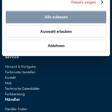
Details zeigen
Alle zulassen
Anna von Mangoldt GmbH & Co. KG
Auswahl erlauben
Speckgraben 19
34414 Warburg
+49 5274 3062200
Ablehnen
farben@annavonmangoldt.com
Service
Versand & Rückgabe
Farbmuster bestellen
Kontakt
FAQ
Technische Datenblätter
Farbberatung
Händler
Händler finden