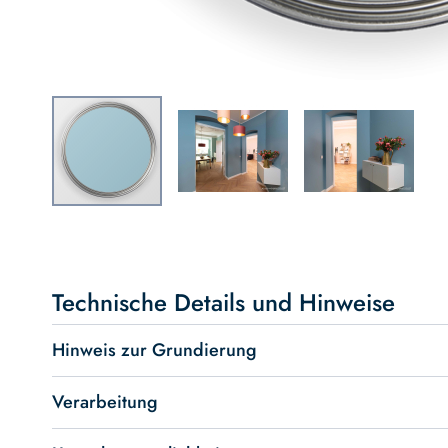
Skip
to
the
beginning
Technische Details und Hinweise
of
the
Hinweis zur Grundierung
images
gallery
Verarbeitung