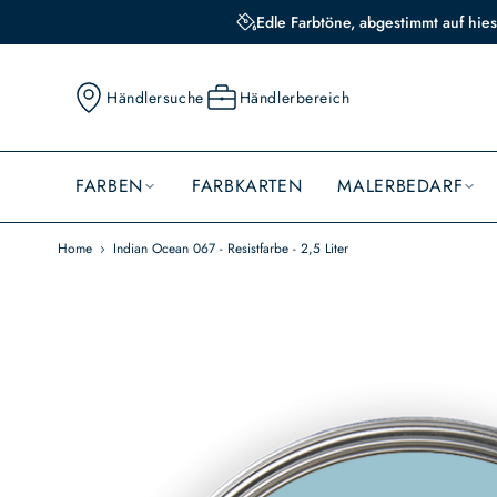
Edle Farbtöne, abgestimmt auf hies
Händlersuche
Händlerbereich
FARBEN
FARBKARTEN
MALERBEDARF
Home
Indian Ocean 067 - Resistfarbe - 2,5 Liter
Skip
to
the
end
of