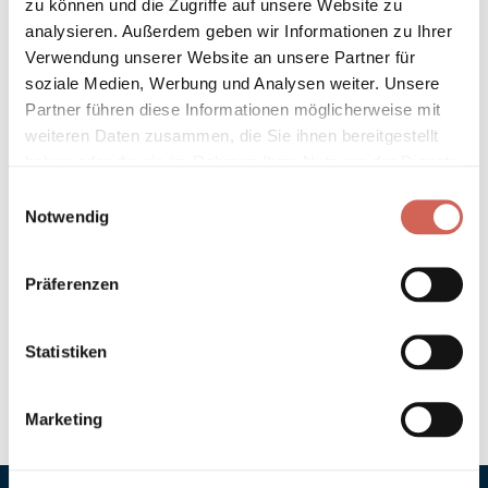
zu können und die Zugriffe auf unsere Website zu
Länder entnehmen Sie bitte unseren
Versandinformationen
.
analysieren. Außerdem geben wir Informationen zu Ihrer
Verwendung unserer Website an unsere Partner für
Technische Details und Hinweise
soziale Medien, Werbung und Analysen weiter. Unsere
Partner führen diese Informationen möglicherweise mit
Hinweis zur Grundierung
weiteren Daten zusammen, die Sie ihnen bereitgestellt
haben oder die sie im Rahmen Ihrer Nutzung der Dienste
gesammelt haben.
Verarbeitung
Einwilligungsauswahl
Notwendig
Umweltverträglichkeit
Präferenzen
Technische Daten
Statistiken
Hinweis zur Farbtongenauigkeit
Marketing