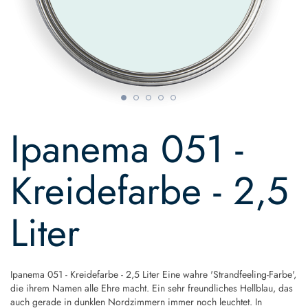
Skip
to
Ipanema 051 -
the
beginning
of
Kreidefarbe - 2,5
the
images
gallery
Liter
Ipanema 051 - Kreidefarbe - 2,5 Liter Eine wahre 'Strandfeeling-Farbe',
die ihrem Namen alle Ehre macht. Ein sehr freundliches Hellblau, das
auch gerade in dunklen Nordzimmern immer noch leuchtet. In