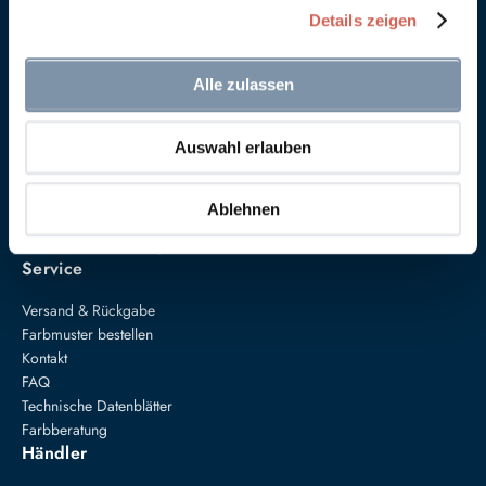
Details zeigen
Alle zulassen
Auswahl erlauben
Anna von Mangoldt GmbH & Co. KG
Speckgraben 19
34414 Warburg
Ablehnen
+49 5274 3062200
farben@annavonmangoldt.com
Service
Versand & Rückgabe
Farbmuster bestellen
Kontakt
FAQ
Technische Datenblätter
Farbberatung
Händler