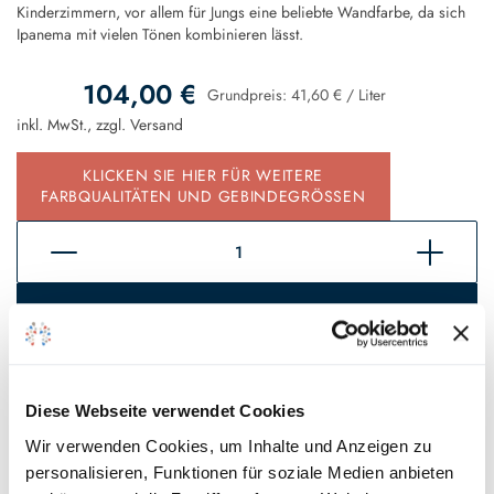
Kinderzimmern, vor allem für Jungs eine beliebte Wandfarbe, da sich
Ipanema mit vielen Tönen kombinieren lässt.
104,00 €
Grundpreis:
41,60 €
/
Liter
inkl. MwSt., zzgl.
Versand
KLICKEN SIE HIER FÜR WEITERE
FARBQUALITÄTEN UND GEBINDEGRÖSSEN
In den Warenkorb
Sofort verfügbar, Lieferzeit 2 - 5 Tage*
Auf den Wunschzettel
Diese Webseite verwendet Cookies
Wir verwenden Cookies, um Inhalte und Anzeigen zu
personalisieren, Funktionen für soziale Medien anbieten
* Gilt für Lieferungen innerhalb Deutschlands, Lieferzeiten für andere