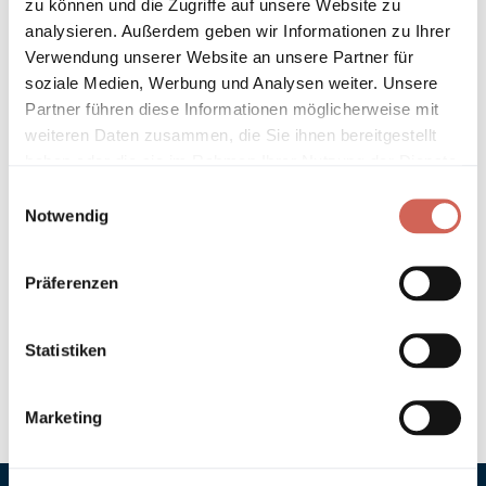
zu können und die Zugriffe auf unsere Website zu
Länder entnehmen Sie bitte unseren
Versandinformationen
.
analysieren. Außerdem geben wir Informationen zu Ihrer
Verwendung unserer Website an unsere Partner für
Technische Details und Hinweise
soziale Medien, Werbung und Analysen weiter. Unsere
Partner führen diese Informationen möglicherweise mit
Hinweis zur Grundierung
weiteren Daten zusammen, die Sie ihnen bereitgestellt
haben oder die sie im Rahmen Ihrer Nutzung der Dienste
gesammelt haben.
Verarbeitung
Einwilligungsauswahl
Notwendig
Umweltverträglichkeit
Präferenzen
Technische Daten
Statistiken
Hinweis zur Farbtongenauigkeit
Marketing