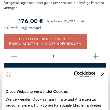
Farbgestaltungen und passt gut in Strandhäuser, die kräftige Farbtöne
vertragen.
176,00 €
Grundpreis:
35,20 €
/
Liter
inkl. MwSt., zzgl.
Versand
KLICKEN SIE HIER FÜR WEITERE
FARBQUALITÄTEN UND GEBINDEGRÖSSEN
In den Warenkorb
Sofort verfügbar, Lieferzeit 2 - 5 Tage*
Auf den Wunschzettel
Diese Webseite verwendet Cookies
Wir verwenden Cookies, um Inhalte und Anzeigen zu
personalisieren, Funktionen für soziale Medien anbieten
* Gilt für Lieferungen innerhalb Deutschlands, Lieferzeiten für andere