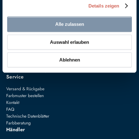
Details zeigen
Alle zulassen
Auswahl erlauben
Anna von Mangoldt GmbH & Co. KG
Speckgraben 19
34414 Warburg
Ablehnen
+49 5274 3062200
farben@annavonmangoldt.com
Service
Versand & Rückgabe
Farbmuster bestellen
Kontakt
FAQ
Technische Datenblätter
Farbberatung
Händler