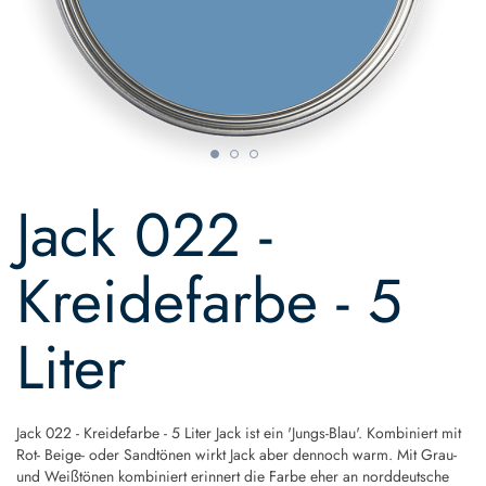
Skip
to
Jack 022 -
the
beginning
of
Kreidefarbe - 5
the
images
gallery
Liter
Jack 022 - Kreidefarbe - 5 Liter Jack ist ein 'Jungs-Blau'. Kombiniert mit
Rot- Beige- oder Sandtönen wirkt Jack aber dennoch warm. Mit Grau-
und Weißtönen kombiniert erinnert die Farbe eher an norddeutsche