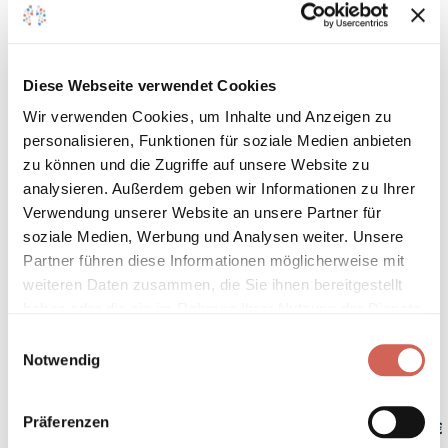
Gebinde bestellen
Diese Webseite verwendet Cookies
Zum Farbmengenrechner
Wir verwenden Cookies, um Inhalte und Anzeigen zu
personalisieren, Funktionen für soziale Medien anbieten
125 ml
375 ml
1 L
2,5 L
5 L
zu können und die Zugriffe auf unsere Website zu
analysieren. Außerdem geben wir Informationen zu Ihrer
Verwendung unserer Website an unsere Partner für
10 L
soziale Medien, Werbung und Analysen weiter. Unsere
Partner führen diese Informationen möglicherweise mit
weiteren Daten zusammen, die Sie ihnen bereitgestellt
100,00 €
/
1 Liter
haben oder die sie im Rahmen Ihrer Nutzung der Dienste
gesammelt haben.
Einwilligungsauswahl
Notwendig
Präferenzen
Gesamtpreis
12,50 €