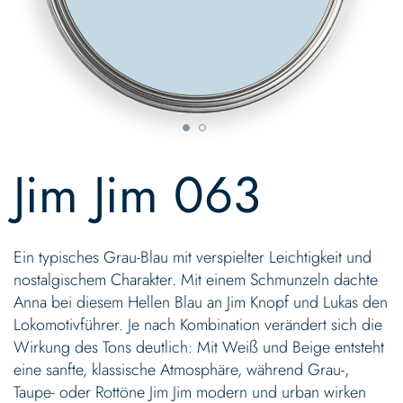
Skip
to
Jim Jim 063
the
beginning
of
the
Ein typisches Grau-Blau mit verspielter Leichtigkeit und
images
gallery
nostalgischem Charakter. Mit einem Schmunzeln dachte
Anna bei diesem Hellen Blau an Jim Knopf und Lukas den
Lokomotivführer. Je nach Kombination verändert sich die
Wirkung des Tons deutlich: Mit Weiß und Beige entsteht
eine sanfte, klassische Atmosphäre, während Grau-,
Taupe- oder Rottöne Jim Jim modern und urban wirken