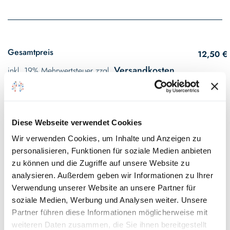
Gesamtpreis
12,50 €
Versandkosten
inkl. 19% Mehrwertsteuer zzgl.
Sofort verfügbar, Lieferzeit 2 - 5 Tage*
Diese Webseite verwendet Cookies
Wir verwenden Cookies, um Inhalte und Anzeigen zu
personalisieren, Funktionen für soziale Medien anbieten
In den Warenkorb
zu können und die Zugriffe auf unsere Website zu
analysieren. Außerdem geben wir Informationen zu Ihrer
Verwendung unserer Website an unsere Partner für
Auf den Wunschzettel
soziale Medien, Werbung und Analysen weiter. Unsere
Partner führen diese Informationen möglicherweise mit
* Gilt für Lieferungen innerhalb Deutschlands, Lieferzeiten für andere
weiteren Daten zusammen, die Sie ihnen bereitgestellt