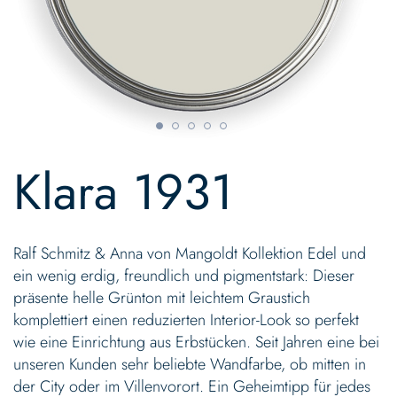
Skip
to
Klara 1931
the
beginning
of
the
Ralf Schmitz & Anna von Mangoldt Kollektion Edel und
images
gallery
ein wenig erdig, freundlich und pigmentstark: Dieser
präsente helle Grünton mit leichtem Graustich
komplettiert einen reduzierten Interior-Look so perfekt
wie eine Einrichtung aus Erbstücken. Seit Jahren eine bei
unseren Kunden sehr beliebte Wandfarbe, ob mitten in
der City oder im Villenvorort. Ein Geheimtipp für jedes