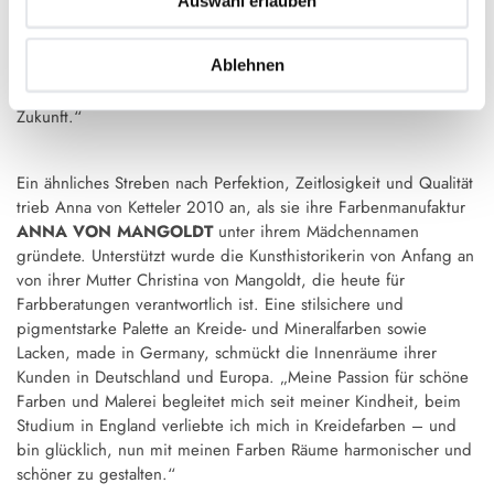
Auswahl erlauben
dem Motto des Firmengründers 1864: „Nur Wert hat Bestand.“
Das ist bis heute das Leitmotiv des Geschäftsführers Dr. Axel
Ablehnen
Schmitz: „Wir setzen auf Tradition statt auf kurzlebige Trends, all
unsere Bauwerke transferieren eine bewährte Ästhetik in die
Zukunft.“
Ein ähnliches Streben nach Perfektion, Zeitlosigkeit und Qualität
trieb Anna von Ketteler 2010 an, als sie ihre Farbenmanufaktur
ANNA VON MANGOLDT
unter ihrem Mädchennamen
gründete. Unterstützt wurde die Kunsthistorikerin von Anfang an
von ihrer Mutter Christina von Mangoldt, die heute für
Farbberatungen verantwortlich ist. Eine stilsichere und
pigmentstarke Palette an Kreide- und Mineralfarben sowie
Lacken, made in Germany, schmückt die Innenräume ihrer
Kunden in Deutschland und Europa. „Meine Passion für schöne
Farben und Malerei begleitet mich seit meiner Kindheit, beim
Studium in England verliebte ich mich in Kreidefarben – und
bin glücklich, nun mit meinen Farben Räume harmonischer und
schöner zu gestalten.“