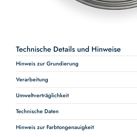
Skip
to
the
beginning
Technische Details und Hinweise
of
the
Hinweis zur Grundierung
images
gallery
Verarbeitung
Umweltverträglichkeit
Technische Daten
Hinweis zur Farbtongenauigkeit