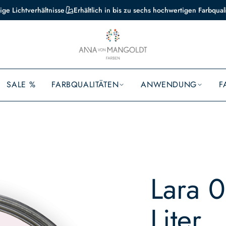
ige Lichtverhältnisse
Erhältlich in bis zu sechs hochwertigen Farbqual
SALE %
FARBQUALITÄTEN
ANWENDUNG
F
Lara 0
Liter