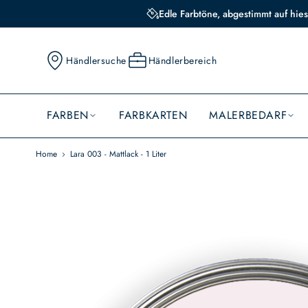
Edle Farbtöne, abgestimmt auf hies
Händlersuche
Händlerbereich
FARBEN
FARBKARTEN
MALERBEDARF
Home
Lara 003 - Mattlack - 1 Liter
Skip
to
the
end
of