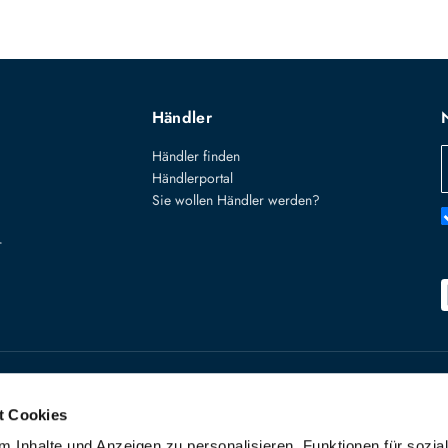
Händler
Händler finden
Händlerportal
Sie wollen Händler werden?
r
Käuferschutz
Widerruf starte
t Cookies
VERTRAG W
 Inhalte und Anzeigen zu personalisieren, Funktionen für sozia