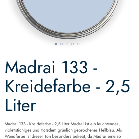
Skip
to
Madrai 133 -
the
beginning
of
Kreidefarbe - 2,5
the
images
gallery
Liter
Madrai 133 - Kreidefarbe - 2,5 Liter Madrai ist ein leuchtendes,
violettstichiges und trotzdem grünlich gebrochenes Hellblau. Als
Wandfarbe ist dieser Ton besonders beliebt, da Madrai eine so