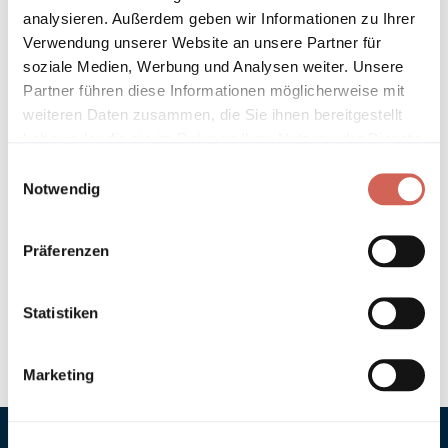
analysieren. Außerdem geben wir Informationen zu Ihrer
Verwendung unserer Website an unsere Partner für
Technische Details und Hinweise
soziale Medien, Werbung und Analysen weiter. Unsere
Partner führen diese Informationen möglicherweise mit
Hinweis zur Grundierung
weiteren Daten zusammen, die Sie ihnen bereitgestellt
haben oder die sie im Rahmen Ihrer Nutzung der Dienste
Verarbeitung
gesammelt haben.
Einwilligungsauswahl
Notwendig
Umweltverträglichkeit
Präferenzen
Technische Daten
Hinweis zur Farbtongenauigkeit
Statistiken
Marketing