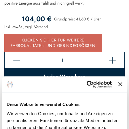
positive Energie ausstrahlt und nicht grell wirkt.
104,00 €
Grundpreis:
41,60 €
/
Liter
inkl. MwSt., zzgl.
Versand
KLICKEN SIE HIER FÜR WEITERE
FARBQUALITÄTEN UND GEBINDEGRÖSSEN
In den Warenkorb
Sofort verfügbar, Lieferzeit 2 - 5 Tage*
Auf den Wunschzettel
Diese Webseite verwendet Cookies
Wir verwenden Cookies, um Inhalte und Anzeigen zu
* Gilt für Lieferungen innerhalb Deutschlands, Lieferzeiten für andere
personalisieren, Funktionen für soziale Medien anbieten
Länder entnehmen Sie bitte unseren
Versandinformationen
.
zu können und die Zugriffe auf unsere Website zu