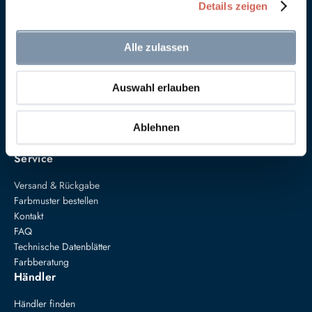
Details zeigen
Alle zulassen
Anna von Mangoldt GmbH & Co. KG
Auswahl erlauben
Speckgraben 19
34414 Warburg
+49 5274 3062200
Ablehnen
farben@annavonmangoldt.com
Service
Versand & Rückgabe
Farbmuster bestellen
Kontakt
FAQ
Technische Datenblätter
Farbberatung
Händler
Händler finden