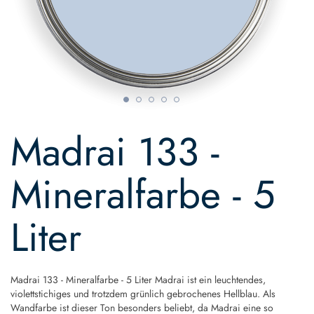
Skip
to
Madrai 133 -
the
beginning
of
Mineralfarbe - 5
the
images
gallery
Liter
Madrai 133 - Mineralfarbe - 5 Liter Madrai ist ein leuchtendes,
violettstichiges und trotzdem grünlich gebrochenes Hellblau. Als
Wandfarbe ist dieser Ton besonders beliebt, da Madrai eine so