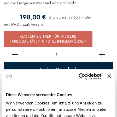
positive Energie ausstrahlt und nicht grell wirkt.
198,00 €
Grundpreis:
39,60 €
/
Liter
inkl. MwSt., zzgl.
Versand
KLICKEN SIE HIER FÜR WEITERE
FARBQUALITÄTEN UND GEBINDEGRÖSSEN
In den Warenkorb
Sofort verfügbar, Lieferzeit 2 - 5 Tage*
Auf den Wunschzettel
Diese Webseite verwendet Cookies
Wir verwenden Cookies, um Inhalte und Anzeigen zu
* Gilt für Lieferungen innerhalb Deutschlands, Lieferzeiten für andere
personalisieren, Funktionen für soziale Medien anbieten
Länder entnehmen Sie bitte unseren
Versandinformationen
.
zu können und die Zugriffe auf unsere Website zu