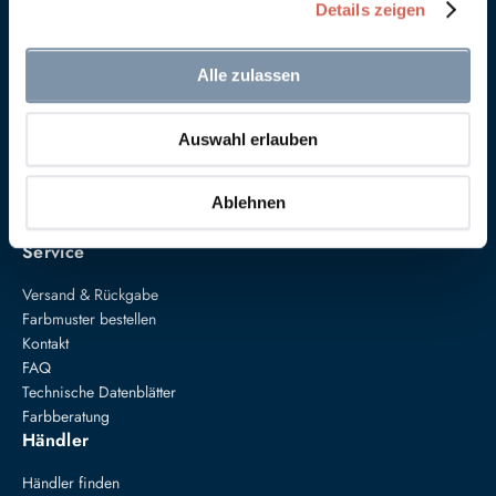
Details zeigen
Alle zulassen
Anna von Mangoldt GmbH & Co. KG
Auswahl erlauben
Speckgraben 19
34414 Warburg
+49 5274 3062200
Ablehnen
farben@annavonmangoldt.com
Service
Versand & Rückgabe
Farbmuster bestellen
Kontakt
FAQ
Technische Datenblätter
Farbberatung
Händler
Händler finden