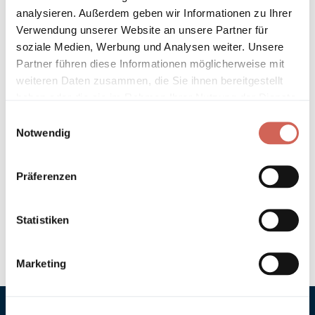
analysieren. Außerdem geben wir Informationen zu Ihrer
Verwendung unserer Website an unsere Partner für
Technische Details und Hinweise
soziale Medien, Werbung und Analysen weiter. Unsere
Partner führen diese Informationen möglicherweise mit
Hinweis zur Grundierung
weiteren Daten zusammen, die Sie ihnen bereitgestellt
haben oder die sie im Rahmen Ihrer Nutzung der Dienste
Verarbeitung
gesammelt haben.
Einwilligungsauswahl
Notwendig
Umweltverträglichkeit
Präferenzen
Technische Daten
Hinweis zur Farbtongenauigkeit
Statistiken
Marketing