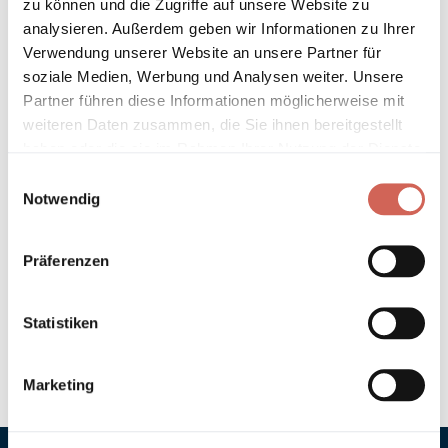
zu können und die Zugriffe auf unsere Website zu
Länder entnehmen Sie bitte unseren
Versandinformationen
.
analysieren. Außerdem geben wir Informationen zu Ihrer
Verwendung unserer Website an unsere Partner für
Technische Details und Hinweise
soziale Medien, Werbung und Analysen weiter. Unsere
Partner führen diese Informationen möglicherweise mit
Hinweis zur Grundierung
weiteren Daten zusammen, die Sie ihnen bereitgestellt
haben oder die sie im Rahmen Ihrer Nutzung der Dienste
gesammelt haben.
Verarbeitung
Einwilligungsauswahl
Notwendig
Umweltverträglichkeit
Präferenzen
Technische Daten
Statistiken
Hinweis zur Farbtongenauigkeit
Marketing