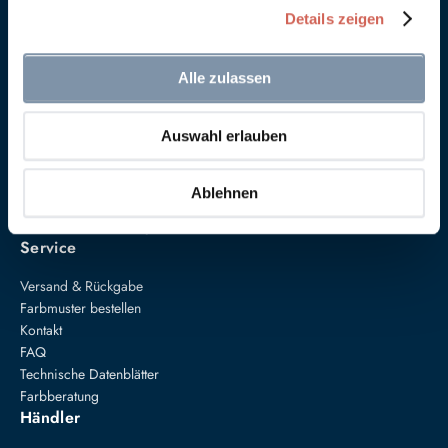
Details zeigen
Alle zulassen
Auswahl erlauben
Anna von Mangoldt GmbH & Co. KG
Speckgraben 19
34414 Warburg
Ablehnen
+49 5274 3062200
farben@annavonmangoldt.com
Service
Versand & Rückgabe
Farbmuster bestellen
Kontakt
FAQ
Technische Datenblätter
Farbberatung
Händler