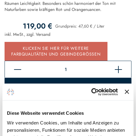
Räumen Leichtigkeit. Besonders schön harmoniert der Ton mit
Naturfarben sowie kräftigen Rot- und Orangenuancen.
119,00 €
Grundpreis:
47,60 €
/
Liter
inkl. MwSt., zzgl.
Versand
KLICKEN SIE HIER FÜR WEITERE
FARBQUALITÄTEN UND GEBINDEGRÖSSEN
In den Warenkorb
Sofort verfügbar, Lieferzeit 2 - 5 Tage*
Auf den Wunschzettel
Diese Webseite verwendet Cookies
Wir verwenden Cookies, um Inhalte und Anzeigen zu
personalisieren, Funktionen für soziale Medien anbieten
* Gilt für Lieferungen innerhalb Deutschlands, Lieferzeiten für andere