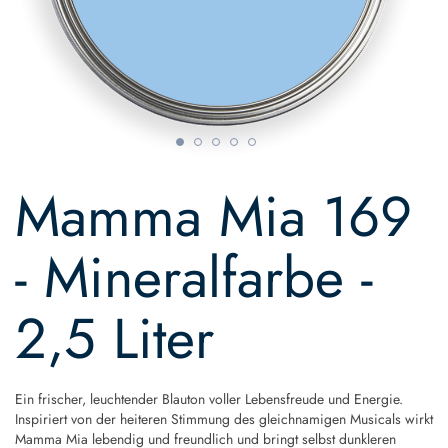
Skip
to
Mamma Mia 169
the
beginning
of
- Mineralfarbe -
the
images
gallery
2,5 Liter
Ein frischer, leuchtender Blauton voller Lebensfreude und Energie.
Inspiriert von der heiteren Stimmung des gleichnamigen Musicals wirkt
Mamma Mia lebendig und freundlich und bringt selbst dunkleren