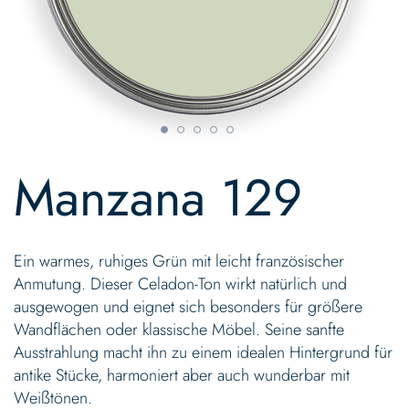
Skip
to
Manzana 129
the
beginning
of
the
Ein warmes, ruhiges Grün mit leicht französischer
images
gallery
Anmutung. Dieser Celadon-Ton wirkt natürlich und
ausgewogen und eignet sich besonders für größere
Wandflächen oder klassische Möbel. Seine sanfte
Ausstrahlung macht ihn zu einem idealen Hintergrund für
antike Stücke, harmoniert aber auch wunderbar mit
Weißtönen.