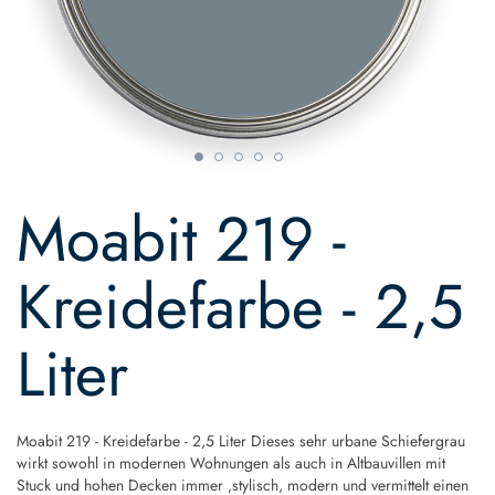
Skip
to
Moabit 219 -
the
beginning
of
Kreidefarbe - 2,5
the
images
gallery
Liter
Moabit 219 - Kreidefarbe - 2,5 Liter Dieses sehr urbane Schiefergrau
wirkt sowohl in modernen Wohnungen als auch in Altbauvillen mit
Stuck und hohen Decken immer ‚stylisch, modern und vermittelt einen