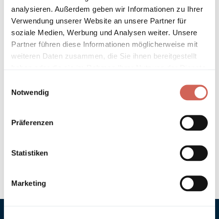
analysieren. Außerdem geben wir Informationen zu Ihrer
Verwendung unserer Website an unsere Partner für
Technische Details und Hinweise
soziale Medien, Werbung und Analysen weiter. Unsere
Partner führen diese Informationen möglicherweise mit
Hinweis zur Grundierung
weiteren Daten zusammen, die Sie ihnen bereitgestellt
haben oder die sie im Rahmen Ihrer Nutzung der Dienste
Verarbeitung
gesammelt haben.
Einwilligungsauswahl
Notwendig
Umweltverträglichkeit
Präferenzen
Technische Daten
Hinweis zur Farbtongenauigkeit
Statistiken
Marketing