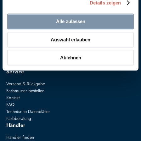
Details zeigen
Alle zulassen
Anna von Mangoldt GmbH & Co. KG
Auswahl erlauben
Speckgraben 19
34414 Warburg
+49 5274 3062200
Ablehnen
farben@annavonmangoldt.com
Service
Versand & Rückgabe
Farbmuster bestellen
Kontakt
FAQ
Technische Datenblätter
Farbberatung
Händler
Händler finden