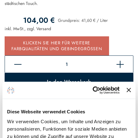
städtischen Touch.
104,00 €
Grundpreis:
41,60 €
/
Liter
inkl. MwSt., zzgl.
Versand
KLICKEN SIE HIER FÜR WEITERE
FARBQUALITÄTEN UND GEBINDEGRÖSSEN
In den Warenkorb
Sofort verfügbar, Lieferzeit 2 - 5 Tage*
Auf den Wunschzettel
Diese Webseite verwendet Cookies
Wir verwenden Cookies, um Inhalte und Anzeigen zu
* Gilt für Lieferungen innerhalb Deutschlands, Lieferzeiten für andere
personalisieren, Funktionen für soziale Medien anbieten
Länder entnehmen Sie bitte unseren
Versandinformationen
.
zu können und die Zugriffe auf unsere Website zu