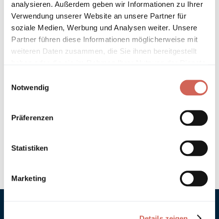
analysieren. Außerdem geben wir Informationen zu Ihrer
Technische Details und Hinweise
Verwendung unserer Website an unsere Partner für
soziale Medien, Werbung und Analysen weiter. Unsere
Partner führen diese Informationen möglicherweise mit
Hinweis zur Grundierung
weiteren Daten zusammen, die Sie ihnen bereitgestellt
haben oder die sie im Rahmen Ihrer Nutzung der Dienste
Verarbeitung
gesammelt haben.
Einwilligungsauswahl
Notwendig
Umweltverträglichkeit
Technische Daten
Präferenzen
Hinweis zur Farbtongenauigkeit
Statistiken
Marketing
Details zeigen